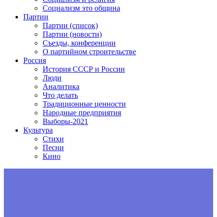
Социализм это община
Партии
Партии (список)
Партии (новости)
Съезды, конференции
О партийном строительстве
Россия
История СССР и России
Люди
Аналитика
Что делать
Традиционные ценности
Народные предприятия
Выборы-2021
Культура
Стихи
Песни
Кино