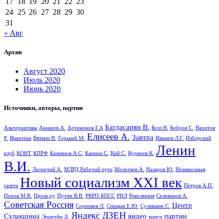
17
18
19
20
21
22
23
24
25
26
27
28
29
30
31
« Авг
Архив
Август 2020
Июль 2020
Июнь 2020
Источники, авторы, партии
Багдасарян В.
Альтернативы
Аникеев А.
Артамонов Г.А
Белл В.
Бобров С.
Вахитов
Елисеев А.
Завтра
Р.
Викитека
Вяткин В.
Горький М.
Ивашов Л.Г.
Изборский
Ленин
клуб
КОНТ
КПРФ
Казеннов А.С.
Капица С.
Кий С.
Курмеев К.
В.И.
Лесничий А.
МЛРД Рабочий путь
Молотков А.
Назаров Ю.
Независимая
Новый социализм XXI век
газета
Петров А.П.
Попов М.В.
Проза.ру
Путин В.В.
РКРП-КПСС
РНЛ
Революция
Селиванов А.
Советская Россия
Центр
Сорников Л.
Спицын Е.Ю.
Сулакшин С.
Яндекс ДЗЕН
Сулакшина
видео
партии
Эпштейн Д.
книги