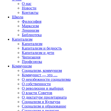
О нас
Новости
Контакты
Школа
Философия
Марксизм
Ленинизм
Библиотека
Капитализм
Капитализм
Капитализм и бедность
Капитализм и дети
Чипизация
Профсоюзы
Коммунизм
Социализм, коммунизм
Коммунист — это …
О неизбежности социализма
О собственности
О революции и выборах
О власти Советов
О диктатуре пролетариата
Социализм и Культура
Социализм и образование
Социализм и религия