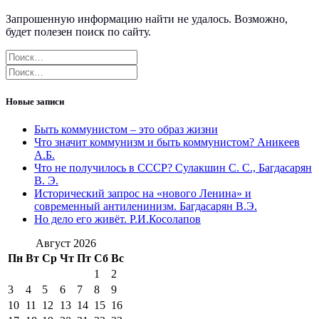
Запрошенную информацию найти не удалось. Возможно,
будет полезен поиск по сайту.
Найти:
Найти:
Новые записи
Быть коммунистом – это образ жизни
Что значит коммунизм и быть коммунистом? Аникеев
А.Б.
Что не получилось в СССР? Сулакшин С. С., Багдасарян
В. Э.
Исторический запрос на «нового Ленина» и
современный антиленинизм. Багдасарян В.Э.
Но дело его живёт. Р.И.Косолапов
Август 2026
Пн
Вт
Ср
Чт
Пт
Сб
Вс
1
2
3
4
5
6
7
8
9
10
11
12
13
14
15
16