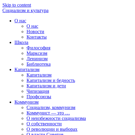
Skip to content
Социализм
и
культура
О нас
О нас
Новости
Контакты
Школа
Философия
Марксизм
Ленинизм
Библиотека
Капитализм
Капитализм
Капитализм и бедность
Капитализм и дети
Чипизация
Профсоюзы
Коммунизм
Социализм, коммунизм
Коммунист — это …
О неизбежности социализма
О собственности
О революции и выборах
О власти Советов