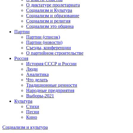
О диктатуре пролетариата
Социализм и Культура
Социализм и образование
Социализм и религия
Социализм это община
Партии
Партии (список)
Партии (новости)
Съезды, конференции
О партийном строительстве
Россия
История СССР и России
Люди
Аналитика
Что делать
Традиционные ценности
Народные предприятия
Выборы-2021
Культура
Стихи
Песни
Кино
Социализм
и
культура