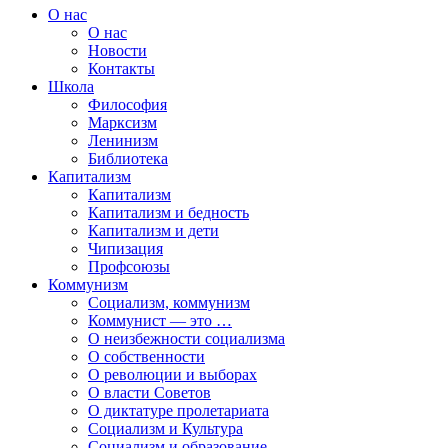
О нас
О нас
Новости
Контакты
Школа
Философия
Марксизм
Ленинизм
Библиотека
Капитализм
Капитализм
Капитализм и бедность
Капитализм и дети
Чипизация
Профсоюзы
Коммунизм
Социализм, коммунизм
Коммунист — это …
О неизбежности социализма
О собственности
О революции и выборах
О власти Советов
О диктатуре пролетариата
Социализм и Культура
Социализм и образование