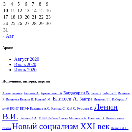
3
4
5
6
7
8
9
10
11
12
13
14
15
16
17
18
19
20
21
22
23
24
25
26
27
28
29
30
31
« Авг
Архив
Август 2020
Июль 2020
Июнь 2020
Источники, авторы, партии
Багдасарян В.
Альтернативы
Аникеев А.
Артамонов Г.А
Белл В.
Бобров С.
Вахитов
Елисеев А.
Завтра
Р.
Викитека
Вяткин В.
Горький М.
Ивашов Л.Г.
Изборский
Ленин
клуб
КОНТ
КПРФ
Казеннов А.С.
Капица С.
Кий С.
Курмеев К.
В.И.
Лесничий А.
МЛРД Рабочий путь
Молотков А.
Назаров Ю.
Независимая
Новый социализм XXI век
газета
Петров А.П.