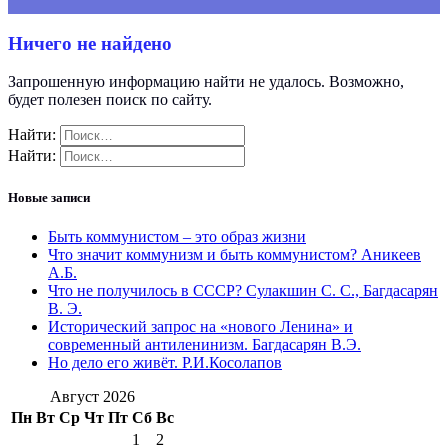
Ничего не найдено
Запрошенную информацию найти не удалось. Возможно,
будет полезен поиск по сайту.
Найти:
Найти:
Новые записи
Быть коммунистом – это образ жизни
Что значит коммунизм и быть коммунистом? Аникеев
А.Б.
Что не получилось в СССР? Сулакшин С. С., Багдасарян
В. Э.
Исторический запрос на «нового Ленина» и
современный антиленинизм. Багдасарян В.Э.
Но дело его живёт. Р.И.Косолапов
Август 2026
Пн
Вт
Ср
Чт
Пт
Сб
Вс
1
2