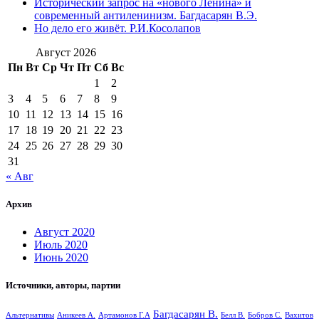
Исторический запрос на «нового Ленина» и
современный антиленинизм. Багдасарян В.Э.
Но дело его живёт. Р.И.Косолапов
Август 2026
Пн
Вт
Ср
Чт
Пт
Сб
Вс
1
2
3
4
5
6
7
8
9
10
11
12
13
14
15
16
17
18
19
20
21
22
23
24
25
26
27
28
29
30
31
« Авг
Архив
Август 2020
Июль 2020
Июнь 2020
Источники, авторы, партии
Багдасарян В.
Альтернативы
Аникеев А.
Артамонов Г.А
Белл В.
Бобров С.
Вахитов