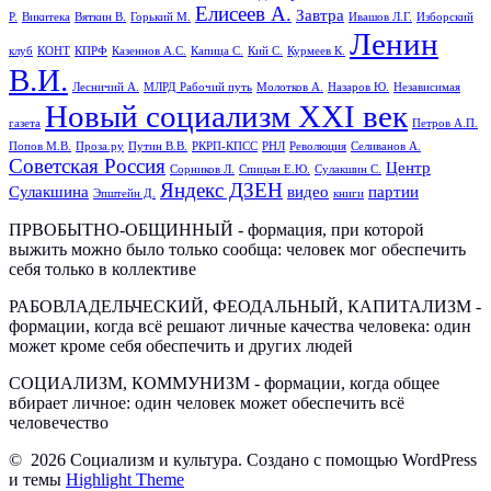
Елисеев А.
Завтра
Р.
Викитека
Вяткин В.
Горький М.
Ивашов Л.Г.
Изборский
Ленин
клуб
КОНТ
КПРФ
Казеннов А.С.
Капица С.
Кий С.
Курмеев К.
В.И.
Лесничий А.
МЛРД Рабочий путь
Молотков А.
Назаров Ю.
Независимая
Новый социализм XXI век
газета
Петров А.П.
Попов М.В.
Проза.ру
Путин В.В.
РКРП-КПСС
РНЛ
Революция
Селиванов А.
Советская Россия
Центр
Сорников Л.
Спицын Е.Ю.
Сулакшин С.
Яндекс ДЗЕН
Сулакшина
видео
партии
Эпштейн Д.
книги
ПРВОБЫТНО-ОБЩИННЫЙ - формация, при которой
выжить можно было только сообща: человек мог обеспечить
себя только в коллективе
РАБОВЛАДЕЛЬЧЕСКИЙ, ФЕОДАЛЬНЫЙ, КАПИТАЛИЗМ -
формации, когда всё решают личные качества человека: один
может кроме себя обеспечить и других людей
СОЦИАЛИЗМ, КОММУНИЗМ - формации, когда общее
вбирает личное: один человек может обеспечить всё
человечество
© 2026 Социализм и культура. Создано с помощью WordPress
и темы
Highlight Theme