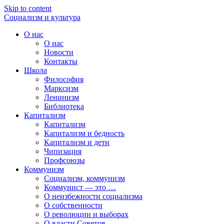
Skip to content
Социализм
и
культура
О нас
О нас
Новости
Контакты
Школа
Философия
Марксизм
Ленинизм
Библиотека
Капитализм
Капитализм
Капитализм и бедность
Капитализм и дети
Чипизация
Профсоюзы
Коммунизм
Социализм, коммунизм
Коммунист — это …
О неизбежности социализма
О собственности
О революции и выборах
О власти Советов