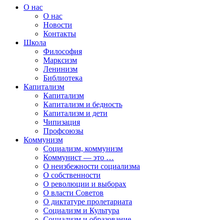
О нас
О нас
Новости
Контакты
Школа
Философия
Марксизм
Ленинизм
Библиотека
Капитализм
Капитализм
Капитализм и бедность
Капитализм и дети
Чипизация
Профсоюзы
Коммунизм
Социализм, коммунизм
Коммунист — это …
О неизбежности социализма
О собственности
О революции и выборах
О власти Советов
О диктатуре пролетариата
Социализм и Культура
Социализм и образование