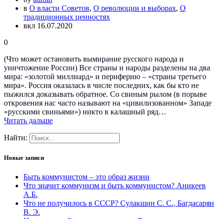
в
О власти Советов
,
О революции и выборах
,
О
традиционных ценностях
вкл 16.07.2020
0
(Что может остановить вымирание русского народа и
уничтожение России) Все страны и народы разделены на два
мира: «золотой миллиард» и периферию – «страны третьего
мира». Россия оказалась в числе последних, как бы кто не
пыжился доказывать обратное. Со свиным рылом (в порыве
откровения нас часто называют на «цивилизованном» Западе
«русскими свиньями») никто в калашный ряд…
Читать дальше
Найти:
Новые записи
Быть коммунистом – это образ жизни
Что значит коммунизм и быть коммунистом? Аникеев
А.Б.
Что не получилось в СССР? Сулакшин С. С., Багдасарян
В. Э.