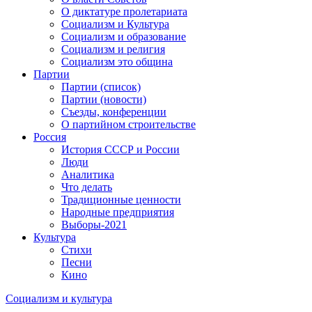
О диктатуре пролетариата
Социализм и Культура
Социализм и образование
Социализм и религия
Социализм это община
Партии
Партии (список)
Партии (новости)
Съезды, конференции
О партийном строительстве
Россия
История СССР и России
Люди
Аналитика
Что делать
Традиционные ценности
Народные предприятия
Выборы-2021
Культура
Стихи
Песни
Кино
Социализм
и
культура