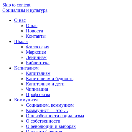
Skip to content
Социализм
и
культура
О нас
О нас
Новости
Контакты
Школа
Философия
Марксизм
Ленинизм
Библиотека
Капитализм
Капитализм
Капитализм и бедность
Капитализм и дети
Чипизация
Профсоюзы
Коммунизм
Социализм, коммунизм
Коммунист — это …
О неизбежности социализма
О собственности
О революции и выборах
О власти Советов