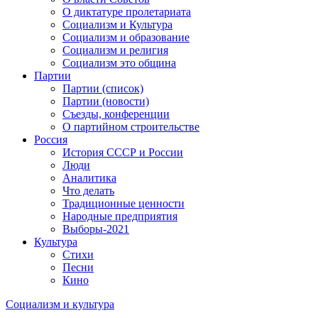
О диктатуре пролетариата
Социализм и Культура
Социализм и образование
Социализм и религия
Социализм это община
Партии
Партии (список)
Партии (новости)
Съезды, конференции
О партийном строительстве
Россия
История СССР и России
Люди
Аналитика
Что делать
Традиционные ценности
Народные предприятия
Выборы-2021
Культура
Стихи
Песни
Кино
Социализм
и
культура