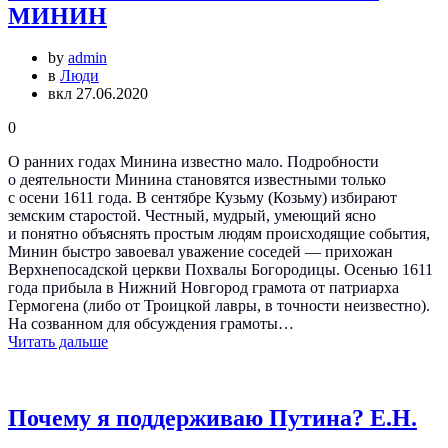
МИНИН
by
admin
в
Люди
вкл 27.06.2020
0
О ранних годах Минина известно мало. Подробности
о деятельности Минина становятся известными только
с осени 1611 года. В сентябре Кузьму (Козьму) избирают
земским старостой. Честный, мудрый, умеющий ясно
и понятно объяснять простым людям происходящие события,
Минин быстро завоевал уважение соседей — прихожан
Верхнепосадской церкви Похвалы Богородицы. Осенью 1611
года прибыла в Нижний Новгород грамота от патриарха
Гермогена (либо от Троицкой лавры, в точности неизвестно).
На созванном для обсуждения грамоты…
Читать дальше
Почему я поддерживаю Путина? Е.Н.