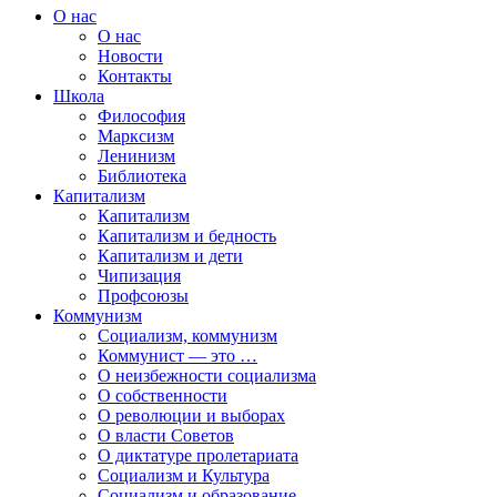
О нас
О нас
Новости
Контакты
Школа
Философия
Марксизм
Ленинизм
Библиотека
Капитализм
Капитализм
Капитализм и бедность
Капитализм и дети
Чипизация
Профсоюзы
Коммунизм
Социализм, коммунизм
Коммунист — это …
О неизбежности социализма
О собственности
О революции и выборах
О власти Советов
О диктатуре пролетариата
Социализм и Культура
Социализм и образование