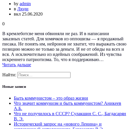
by
admin
в
Люди
вкл 25.06.2020
0
В кремлеботсве меня обвиняли не раз. И в написании
заказных статей. Для хомячков из оппошизы — я продажный
писака. Не понять им, нейронов не хватит, что выражать свою
позицию можно не только за деньги. И не от обиды на всех и
вся. А исключительно из идейных соображений. Из чувства
искреннего патриотизма. То, что я поддерживаю…
Читать дальше
Найти:
Новые записи
Быть коммунистом – это образ жизни
Что значит коммунизм и быть коммунистом? Аникеев
А.Б.
Что не получилось в СССР? Сулакшин С. С., Багдасарян
В. Э.
Исторический запрос на «нового Ленина» и