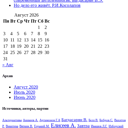
современный антиленинизм. Багдасарян В.Э.
Но дело его живёт. Р.И.Косолапов
Август 2026
Пн
Вт
Ср
Чт
Пт
Сб
Вс
1
2
3
4
5
6
7
8
9
10
11
12
13
14
15
16
17
18
19
20
21
22
23
24
25
26
27
28
29
30
31
« Авг
Архив
Август 2020
Июль 2020
Июнь 2020
Источники, авторы, партии
Багдасарян В.
Альтернативы
Аникеев А.
Артамонов Г.А
Белл В.
Бобров С.
Вахитов
Елисеев А.
Завтра
Р.
Викитека
Вяткин В.
Горький М.
Ивашов Л.Г.
Изборский