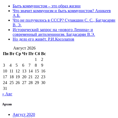
Быть коммунистом – это образ жизни
Что значит коммунизм и быть коммунистом? Аникеев
А.Б.
Что не получилось в СССР? Сулакшин С. С., Багдасарян
В. Э.
Исторический запрос на «нового Ленина» и
современный антиленинизм. Багдасарян В.Э.
Но дело его живёт. Р.И.Косолапов
Август 2026
Пн
Вт
Ср
Чт
Пт
Сб
Вс
1
2
3
4
5
6
7
8
9
10
11
12
13
14
15
16
17
18
19
20
21
22
23
24
25
26
27
28
29
30
31
« Авг
Архив
Август 2020