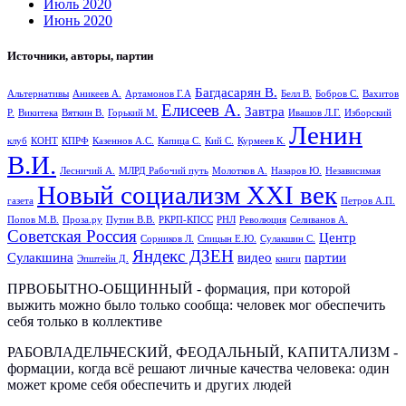
Июль 2020
Июнь 2020
Источники, авторы, партии
Багдасарян В.
Альтернативы
Аникеев А.
Артамонов Г.А
Белл В.
Бобров С.
Вахитов
Елисеев А.
Завтра
Р.
Викитека
Вяткин В.
Горький М.
Ивашов Л.Г.
Изборский
Ленин
клуб
КОНТ
КПРФ
Казеннов А.С.
Капица С.
Кий С.
Курмеев К.
В.И.
Лесничий А.
МЛРД Рабочий путь
Молотков А.
Назаров Ю.
Независимая
Новый социализм XXI век
газета
Петров А.П.
Попов М.В.
Проза.ру
Путин В.В.
РКРП-КПСС
РНЛ
Революция
Селиванов А.
Советская Россия
Центр
Сорников Л.
Спицын Е.Ю.
Сулакшин С.
Яндекс ДЗЕН
Сулакшина
видео
партии
Эпштейн Д.
книги
ПРВОБЫТНО-ОБЩИННЫЙ - формация, при которой
выжить можно было только сообща: человек мог обеспечить
себя только в коллективе
РАБОВЛАДЕЛЬЧЕСКИЙ, ФЕОДАЛЬНЫЙ, КАПИТАЛИЗМ -
формации, когда всё решают личные качества человека: один
может кроме себя обеспечить и других людей