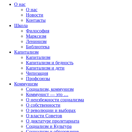
О нас
О нас
Новости
Контакты
Школа
Философия
Марксизм
Ленинизм
Библиотека
Капитализм
Капитализм
Капитализм и бедность
Капитализм и дети
Чипизация
Профсоюзы
Коммунизм
Социализм, коммунизм
Коммунист — это …
О неизбежности социализма
О собственности
О революции и выборах
О власти Советов
О диктатуре пролетариата
Социализм и Культура
Социализм и образование