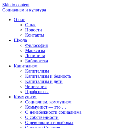
Skip to content
Социализм
и
культура
О нас
О нас
Новости
Контакты
Школа
Философия
Марксизм
Ленинизм
Библиотека
Капитализм
Капитализм
Капитализм и бедность
Капитализм и дети
Чипизация
Профсоюзы
Коммунизм
Социализм, коммунизм
Коммунист — это …
О неизбежности социализма
О собственности
О революции и выборах
О власти Советов