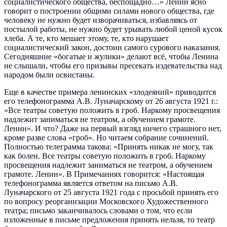
социалистического общества, беспощадно…» Ленин ясно
говорит о построении общими силами нового общества, где
человеку не нужно будет изворачиваться, избавляясь от
постылой работы, не нужно будет урывать любой ценой кусок
хлеба. А те, кто мешает этому, те, кто нарушает
социалистический закон, достоин самого сурового наказания.
Сегодняшние «богатые и жулики» делают всё, чтобы Ленина
не слышали, чтобы его призывы пресекать издевательства над
народом были освистаны.
Еще в качестве примера ленинских «злодеяний» приводится
его телефонограмма А.В. Луначарскому от 26 августа 1921 г.:
«Все театры советую положить в гроб. Наркому просвещения
надлежит заниматься не театром, а обучением грамоте.
Ленин». И что? Даже на первый взгляд ничего страшного нет,
кроме разве слова «гроб». Но читаем собрание сочинений.
Полностью телеграмма такова: «Принять никак не могу, так
как болен. Все театры советую положить в гроб. Наркому
просвещения надлежит заниматься не театром, а обучением
грамоте. Ленин». В Примечаниях говорится: «Настоящая
телефонограмма является ответом на письмо А.В.
Луначарского от 25 августа 1921 года с просьбой принять его
по вопросу реорганизации Московского Художественного
театра; письмо заканчивалось словами о том, что если
изложенные в письме предложения принять нельзя, то театр