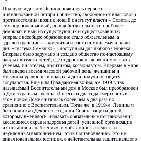
Под руководством Ленина появилось первое в
цивилизованной истории общество, свободное от классового
противостояния; возник новый институт власти – Советы, до
сих пор осмеиваемый, но в действительности наиболее
демократичный из существующих и существовавших;
впервые всеобщее образование стало обязательным, а
здравоохранение – знаменитая и часто поминаемая в наши
дни «система Семашко» – доступным для любого человека.
Впервые было задумано и создано общество по-настоящему
равных возможностей, где подросток из деревни мог стать
ученым, писателем, политиком, космонавтом. Впервые в мире
был введен восьмичасовой рабочий день, женщины и
мужчины уравнены в правах, а дети получили защиту
государства. Еще шла Гражданская война, а в 1919 г. так
называемый Воспитательный дом в Москве был преобразован
в Дом охраны младенца. И всего за два года смертность в
этом новом Доме снизилась более чем в два раза по
сравнению с Воспитательным. Тогда же, в 1919-м, Лениным
был подписан Декрет о создании Совета защиты детей,
которому вменялось «издавать обязательные постановления,
касающиеся охраны здоровья детей, успешной организации
их питания и снабжения», и «обязанность следить за
неуклонным выполнением» этих постановлений. Это не
дикая ювенальная юстиция, а действительная защита каждого