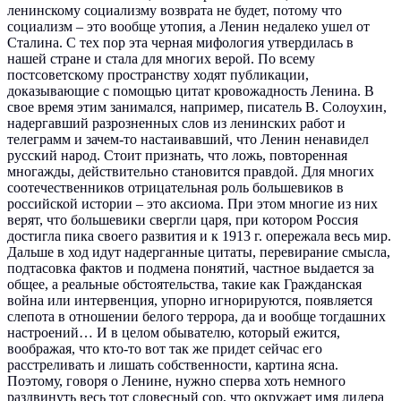
ленинскому социализму возврата не будет, потому что
социализм – это вообще утопия, а Ленин недалеко ушел от
Сталина. С тех пор эта черная мифология утвердилась в
нашей стране и стала для многих верой. По всему
постсоветскому пространству ходят публикации,
доказывающие с помощью цитат кровожадность Ленина. В
свое время этим занимался, например, писатель В. Солоухин,
надергавший разрозненных слов из ленинских работ и
телеграмм и зачем-то настаивавший, что Ленин ненавидел
русский народ. Стоит признать, что ложь, повторенная
многажды, действительно становится правдой. Для многих
соотечественников отрицательная роль большевиков в
российской истории – это аксиома. При этом многие из них
верят, что большевики свергли царя, при котором Россия
достигла пика своего развития и к 1913 г. опережала весь мир.
Дальше в ход идут надерганные цитаты, перевирание смысла,
подтасовка фактов и подмена понятий, частное выдается за
общее, а реальные обстоятельства, такие как Гражданская
война или интервенция, упорно игнорируются, появляется
слепота в отношении белого террора, да и вообще тогдашних
настроений… И в целом обывателю, который ежится,
воображая, что кто-то вот так же придет сейчас его
расстреливать и лишать собственности, картина ясна.
Поэтому, говоря о Ленине, нужно сперва хоть немного
раздвинуть весь тот словесный сор, что окружает имя лидера