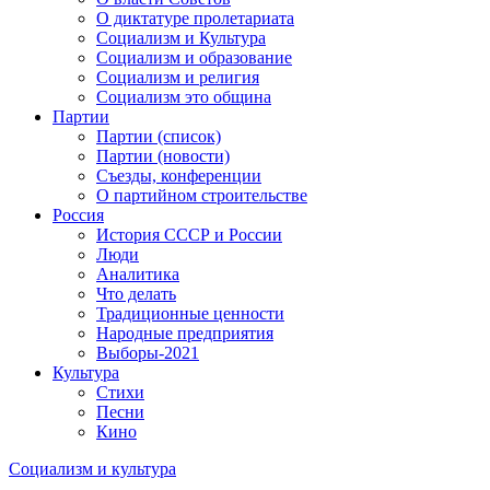
О диктатуре пролетариата
Социализм и Культура
Социализм и образование
Социализм и религия
Социализм это община
Партии
Партии (список)
Партии (новости)
Съезды, конференции
О партийном строительстве
Россия
История СССР и России
Люди
Аналитика
Что делать
Традиционные ценности
Народные предприятия
Выборы-2021
Культура
Стихи
Песни
Кино
Социализм
и
культура