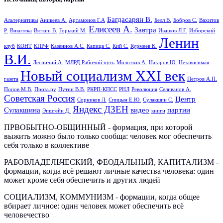
Багдасарян В.
Альтернативы
Аникеев А.
Артамонов Г.А
Белл В.
Бобров С.
Вахитов
Елисеев А.
Завтра
Р.
Викитека
Вяткин В.
Горький М.
Ивашов Л.Г.
Изборский
Ленин
клуб
КОНТ
КПРФ
Казеннов А.С.
Капица С.
Кий С.
Курмеев К.
В.И.
Лесничий А.
МЛРД Рабочий путь
Молотков А.
Назаров Ю.
Независимая
Новый социализм XXI век
газета
Петров А.П.
Попов М.В.
Проза.ру
Путин В.В.
РКРП-КПСС
РНЛ
Революция
Селиванов А.
Советская Россия
Центр
Сорников Л.
Спицын Е.Ю.
Сулакшин С.
Яндекс ДЗЕН
Сулакшина
видео
партии
Эпштейн Д.
книги
ПРВОБЫТНО-ОБЩИННЫЙ - формация, при которой
выжить можно было только сообща: человек мог обеспечить
себя только в коллективе
РАБОВЛАДЕЛЬЧЕСКИЙ, ФЕОДАЛЬНЫЙ, КАПИТАЛИЗМ -
формации, когда всё решают личные качества человека: один
может кроме себя обеспечить и других людей
СОЦИАЛИЗМ, КОММУНИЗМ - формации, когда общее
вбирает личное: один человек может обеспечить всё
человечество