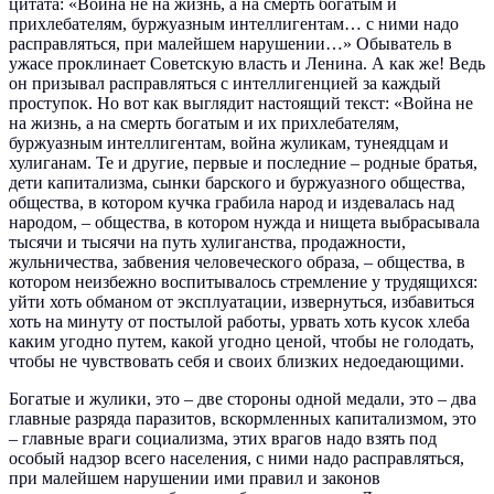
цитата: «Война не на жизнь, а на смерть богатым и
прихлебателям, буржуазным интеллигентам… с ними надо
расправляться, при малейшем нарушении…» Обыватель в
ужасе проклинает Советскую власть и Ленина. А как же! Ведь
он призывал расправляться с интеллигенцией за каждый
проступок. Но вот как выглядит настоящий текст: «Война не
на жизнь, а на смерть богатым и их прихлебателям,
буржуазным интеллигентам, война жуликам, тунеядцам и
хулиганам. Те и другие, первые и последние – родные братья,
дети капитализма, сынки барского и буржуазного общества,
общества, в котором кучка грабила народ и издевалась над
народом, – общества, в котором нужда и нищета выбрасывала
тысячи и тысячи на путь хулиганства, продажности,
жульничества, забвения человеческого образа, – общества, в
котором неизбежно воспитывалось стремление у трудящихся:
уйти хоть обманом от эксплуатации, извернуться, избавиться
хоть на минуту от постылой работы, урвать хоть кусок хлеба
каким угодно путем, какой угодно ценой, чтобы не голодать,
чтобы не чувствовать себя и своих близких недоедающими.
Богатые и жулики, это – две стороны одной медали, это – два
главные разряда паразитов, вскормленных капитализмом, это
– главные враги социализма, этих врагов надо взять под
особый надзор всего населения, с ними надо расправляться,
при малейшем нарушении ими правил и законов