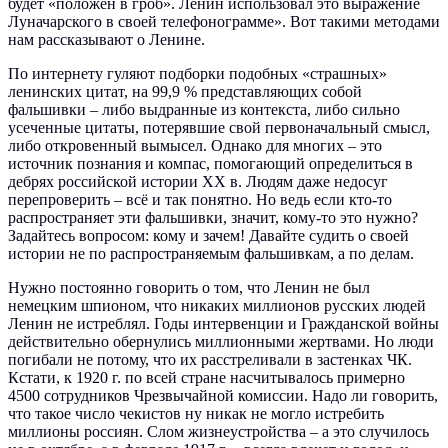
будет «положен в гроб». Ленин использовал это выражение
Луначарского в своей телефонограмме». Вот такими методами
нам рассказывают о Ленине.
По интернету гуляют подборки подобных «страшных»
ленинских цитат, на 99,9 % представляющих собой
фальшивки – либо выдранные из контекста, либо сильно
усеченные цитаты, потерявшие свой первоначальный смысл,
либо откровенный вымысел. Однако для многих – это
источник познания и компас, помогающий определиться в
дебрях российской истории XX в. Людям даже недосуг
перепроверить – всё и так понятно. Но ведь если кто-то
распространяет эти фальшивки, значит, кому-то это нужно?
Задайтесь вопросом: кому и зачем! Давайте судить о своей
истории не по распространяемым фальшивкам, а по делам.
Нужно постоянно говорить о том, что Ленин не был
немецким шпионом, что никаких миллионов русских людей
Ленин не истреблял. Годы интервенции и Гражданской войны
действительно обернулись миллионными жертвами. Но люди
погибали не потому, что их расстреливали в застенках ЧК.
Кстати, к 1920 г. по всей стране насчитывалось примерно
4500 сотрудников Чрезвычайной комиссии. Надо ли говорить,
что такое число чекистов ну никак не могло истребить
миллионы россиян. Слом жизнеустройства – а это случилось