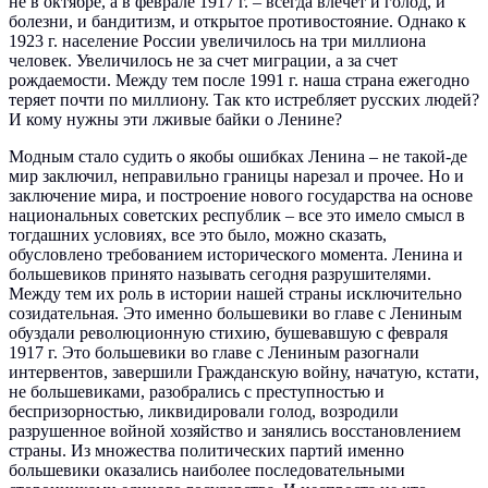
не в октябре, а в феврале 1917 г. – всегда влечет и голод, и
болезни, и бандитизм, и открытое противостояние. Однако к
1923 г. население России увеличилось на три миллиона
человек. Увеличилось не за счет миграции, а за счет
рождаемости. Между тем после 1991 г. наша страна ежегодно
теряет почти по миллиону. Так кто истребляет русских людей?
И кому нужны эти лживые байки о Ленине?
Модным стало судить о якобы ошибках Ленина – не такой-де
мир заключил, неправильно границы нарезал и прочее. Но и
заключение мира, и построение нового государства на основе
национальных советских республик – все это имело смысл в
тогдашних условиях, все это было, можно сказать,
обусловлено требованием исторического момента. Ленина и
большевиков принято называть сегодня разрушителями.
Между тем их роль в истории нашей страны исключительно
созидательная. Это именно большевики во главе с Лениным
обуздали революционную стихию, бушевавшую с февраля
1917 г. Это большевики во главе с Лениным разогнали
интервентов, завершили Гражданскую войну, начатую, кстати,
не большевиками, разобрались с преступностью и
беспризорностью, ликвидировали голод, возродили
разрушенное войной хозяйство и занялись восстановлением
страны. Из множества политических партий именно
большевики оказались наиболее последовательными