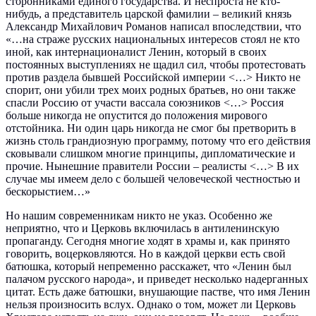
сторонниками единого государства. И неспроста не кто-
нибудь, а представитель царской фамилии – великий князь
Александр Михайлович Романов написал впоследствии, что
«…на страже русских национальных интересов стоял не кто
иной, как интернационалист Ленин, который в своих
постоянных выступлениях не щадил сил, чтобы протестовать
против раздела бывшей Российской империи <…> Никто не
спорит, они убили трех моих родных братьев, но они также
спасли Россию от участи вассала союзников <…> Россия
больше никогда не опустится до положения мирового
отстойника. Ни один царь никогда не смог бы претворить в
жизнь столь грандиозную программу, потому что его действия
сковывали слишком многие принципы, дипломатические и
прочие. Нынешние правители России – реалисты <…> В их
случае мы имеем дело с большей человеческой честностью и
бескорыстием…»
Но нашим современникам никто не указ. Особенно же
неприятно, что и Церковь включилась в антиленинскую
пропаганду. Сегодня многие ходят в храмы и, как принято
говорить, воцерковляются. Но в каждой церкви есть свой
батюшка, который непременно расскажет, что «Ленин был
палачом русского народа», и приведет несколько надерганных
цитат. Есть даже батюшки, внушающие пастве, что имя Ленин
нельзя произносить вслух. Однако о том, может ли Церковь