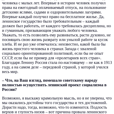
человека с малых лет. Впервые в истории человек получил
права на ежегодный оплачиваемый отпуск, на пользование
детскими яслями, садами и оздоровительными лагерями.
Впервые каждый получил право на бесплатное жилье. Да,
ленинское государство было требовательным – каждый
должен был работать, от каждого требовалась дисциплина, но
и гуманным, призывающим уважать любого человека.
Уважать, то есть позволять ему развиваться, расти духовно, не
посвящать свою жизнь разврату или унылой работе за кусок
хлеба. И не раз уже отмечалось: неизвестно, какой была бы
жизнь простого человека в странах Запада с хваленой
социально ориентированной политикой, если бы не опыт
СССР, если бы не пример для «пролетариев всех стран».
Благодаря Ленину Россия стала по-настоящему – не как в 1913
году, а на самом деле – передовой страной, у которой учился
весь мир.
– Что, на Ваш взгляд, помешало советскому народу
полностью осуществить ленинский проект социализма в
России?
Возможно, я выскажу крамольную мысль, но я не уверена, что
мы оказались достойны того государства и тех достижений.
Дорасти надо, тогда, возможно, что-то изменится. Подлость
верхов и глупость низов – вот причина провала ленинского