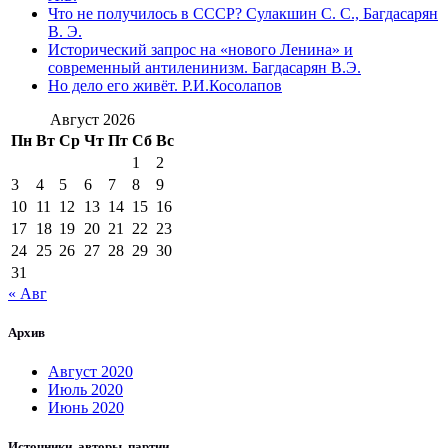
Что не получилось в СССР? Сулакшин С. С., Багдасарян
В. Э.
Исторический запрос на «нового Ленина» и
современный антиленинизм. Багдасарян В.Э.
Но дело его живёт. Р.И.Косолапов
Август 2026
Пн
Вт
Ср
Чт
Пт
Сб
Вс
1
2
3
4
5
6
7
8
9
10
11
12
13
14
15
16
17
18
19
20
21
22
23
24
25
26
27
28
29
30
31
« Авг
Архив
Август 2020
Июль 2020
Июнь 2020
Источники, авторы, партии