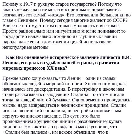
Почему к 1917 г. рухнуло старое государство? Потому что
власть не желала и не могла воспринимать новые чаяния,
возглавить тот самый «исход». Его возглавили большевики во
главе с Лениным. Почему сегодня многие жалеют об СССР?
Вовсе не потому, что там осталась молодость и всё такое.
Просто рационально или интуитивно многие понимают: то
государство изначально исходило из глубинных чаяний
народа, даже если в достижении целей использовало
непопулярные методы.
– Как Вы оцениваете историческое значение личности В.И.
Ленина, его роль в судьбах нашей страны, в развитии
мировых процессов ХХ века?
Прежде всего хочу сказать, что Ленин – один из самых
оболганных людей в мировой истории. Хорошо помню, как
начиналась его дискредитация. В перестройку в школе нам
стали рассказывать о злодеяниях Сталина – об этом писали
тогда на каждой чистой бумажке. Одновременно проводилась
мысль: надо возвращаться к ленинским принципам, Сталин
исказил ленинский социализм, перестройка поможет нам
вернуть ленинское наследие. По сути, это было
продолжением хрущевской линии с разоблачением культа
личности. Но как только граждане в массе усвоили, что
«Сталин был палачом», им вскоре объяснили, что к