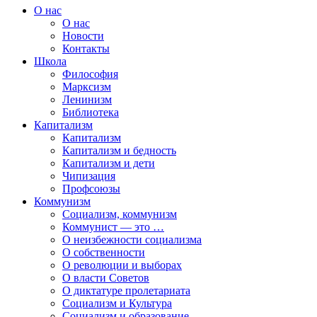
О нас
О нас
Новости
Контакты
Школа
Философия
Марксизм
Ленинизм
Библиотека
Капитализм
Капитализм
Капитализм и бедность
Капитализм и дети
Чипизация
Профсоюзы
Коммунизм
Социализм, коммунизм
Коммунист — это …
О неизбежности социализма
О собственности
О революции и выборах
О власти Советов
О диктатуре пролетариата
Социализм и Культура
Социализм и образование