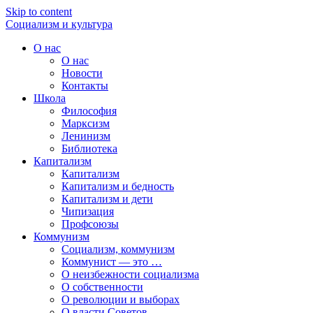
Skip to content
Социализм
и
культура
О нас
О нас
Новости
Контакты
Школа
Философия
Марксизм
Ленинизм
Библиотека
Капитализм
Капитализм
Капитализм и бедность
Капитализм и дети
Чипизация
Профсоюзы
Коммунизм
Социализм, коммунизм
Коммунист — это …
О неизбежности социализма
О собственности
О революции и выборах
О власти Советов