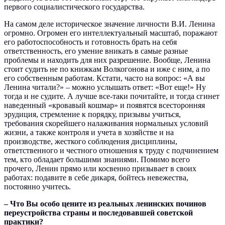
первого социалистического государства.
На самом деле историческое значение личности В.И. Ленина
огромно. Огромен его интеллектуальный масштаб, поражают
его работоспособность и готовность брать на себя
ответственность, его умение вникать в самые разные
проблемы и находить для них разрешение. Вообще, Ленина
стоит судить не по книжкам Волкогонова и иже с ним, а по
его собственным работам. Кстати, часто на вопрос: «А вы
Ленина читали?» – можно услышать ответ: «Вот еще!» Ну
тогда и не судите. А лучше все-таки почитайте, и тогда сгинет
наведенный «кровавый кошмар» и появятся всесторонняя
эрудиция, стремление к порядку, призывы учиться,
требования скорейшего налаживания нормальных условий
жизни, а также контроля и учета в хозяйстве и на
производстве, жесткого соблюдения дисциплины,
ответственного и честного отношения к труду с подчинением
тем, кто обладает большими знаниями. Помимо всего
прочего, Ленин прямо или косвенно призывает в своих
работах: подавите в себе дикаря, бойтесь невежества,
постоянно учитесь.
– Что Вы особо цените из реальных ленинских починов
переустройства страны и последовавшей советской
практики?