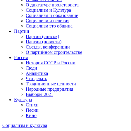
О диктатуре пролетариата
Социализм и Культура
Социализм и образование
Социализм и религия
Социализм это община
Партии
Партии (список)
Партии (новости)
Съезды, конференции
О партийном строительстве
Россия
История СССР и России
Люди
Аналитика
Что делать
Традиционные ценности
Народные предприятия
Выборы-2021
Культура
Стихи
Песни
Кино
Социализм
и
культура