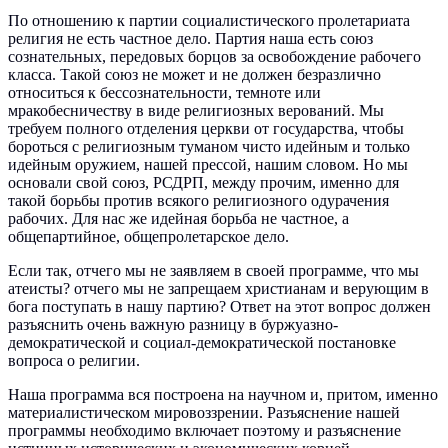
По отношению к партии социалистического пролетариата
религия не есть частное дело. Партия наша есть союз
сознательных, передовых борцов за освобождение рабочего
класса. Такой союз не может и не должен безразлично
относиться к бессознательности, темноте или
мракобесничеству в виде религиозных верований. Мы
требуем полного отделения церкви от государства, чтобы
бороться с религиозным туманом чисто идейным и только
идейным оружием, нашей прессой, нашим словом. Но мы
основали свой союз, РСДРП, между прочим, именно для
такой борьбы против всякого религиозного одурачения
рабочих. Для нас же идейная борьба не частное, а
общепартийное, общепролетарское дело.
Если так, отчего мы не заявляем в своей программе, что мы
атеисты? отчего мы не запрещаем христианам и верующим в
бога поступать в нашу партию? Ответ на этот вопрос должен
разъяснить очень важную разницу в буржуазно-
демократической и социал-демократической постановке
вопроса о религии.
Наша программа вся построена на научном и, притом, именно
материалистическом мировоззрении. Разъяснение нашей
программы необходимо включает поэтому и разъяснение