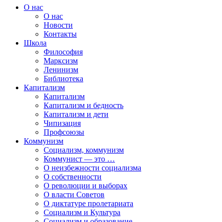
О нас
О нас
Новости
Контакты
Школа
Философия
Марксизм
Ленинизм
Библиотека
Капитализм
Капитализм
Капитализм и бедность
Капитализм и дети
Чипизация
Профсоюзы
Коммунизм
Социализм, коммунизм
Коммунист — это …
О неизбежности социализма
О собственности
О революции и выборах
О власти Советов
О диктатуре пролетариата
Социализм и Культура
Социализм и образование