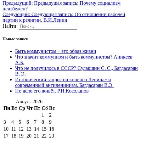
Предыдущий:
Предыдущая запись:
Почему социализм
неизбежен?
Следующий:
Следующая запись:
Об отношении рабочей
партии к религии. В.И.Ленин
Найти:
Новые записи
Быть коммунистом – это образ жизни
Что значит коммунизм и быть коммунистом? Аникеев
А.Б.
Что не получилось в СССР? Сулакшин С. С., Багдасарян
В. Э.
Исторический запрос на «нового Ленина» и
современный антиленинизм. Багдасарян В.Э.
Но дело его живёт. Р.И.Косолапов
Август 2026
Пн
Вт
Ср
Чт
Пт
Сб
Вс
1
2
3
4
5
6
7
8
9
10
11
12
13
14
15
16
17
18
19
20
21
22
23