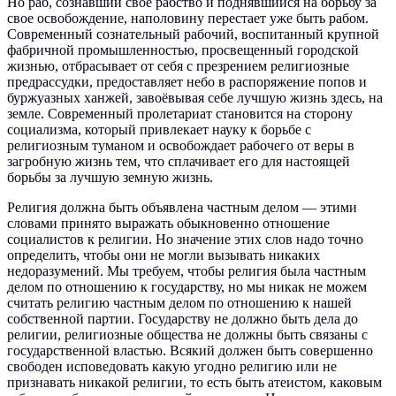
Но раб, сознавший своё рабство и поднявшийся на борьбу за
свое освобождение, наполовину перестает уже быть рабом.
Современный сознательный рабочий, воспитанный крупной
фабричной промышленностью, просвещенный городской
жизнью, отбрасывает от себя с презрением религиозные
предрассудки, предоставляет небо в распоряжение попов и
буржуазных ханжей, завоёвывая себе лучшую жизнь здесь, на
земле. Современный пролетариат становится на сторону
социализма, который привлекает науку к борьбе с
религиозным туманом и освобождает рабочего от веры в
загробную жизнь тем, что сплачивает его для настоящей
борьбы за лучшую земную жизнь.
Религия должна быть объявлена частным делом — этими
словами принято выражать обыкновенно отношение
социалистов к религии. Но значение этих слов надо точно
определить, чтобы они не могли вызывать никаких
недоразумений. Мы требуем, чтобы религия была частным
делом по отношению к государству, но мы никак не можем
считать религию частным делом по отношению к нашей
собственной партии. Государству не должно быть дела до
религии, религиозные общества не должны быть связаны с
государственной властью. Всякий должен быть совершенно
свободен исповедовать какую угодно религию или не
признавать никакой религии, то есть быть атеистом, каковым