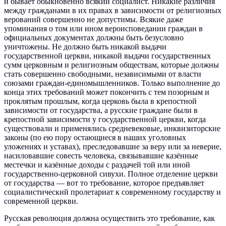
и бывает обыкновенно всякий социалист. Никакие различия
между гражданами в их правах в зависимости от религиозных
верований совершенно не допустимы. Всякие даже
упоминания о том или ином вероисповедании граждан в
официальных документах должны быть безусловно
уничтожены. Не должно быть никакой выдачи
государственной церкви, никакой выдачи государственных
сумм церковным и религиозным обществам, которые должны
стать совершенно свободными, независимыми от власти
союзами граждан-единомышленников. Только выполнение до
конца этих требований может покончить с тем позорным и
проклятым прошлым, когда церковь была в крепостной
зависимости от государства, а русские граждане были в
крепостной зависимости у государственной церкви, когда
существовали и применялись средневековые, инквизиторские
законы (по ею пору остающиеся в наших уголовных
уложениях и уставах), преследовавшие за веру или за неверие,
насиловавшие совесть человека, связывавшие казённые
местечки и казённые доходы с раздачей той или иной
государственно-церковной сивухи. Полное отделение церкви
от государства — вот то требование, которое предъявляет
социалистический пролетариат к современному государству и
современной церкви.
Русская революция должна осуществить это требование, как