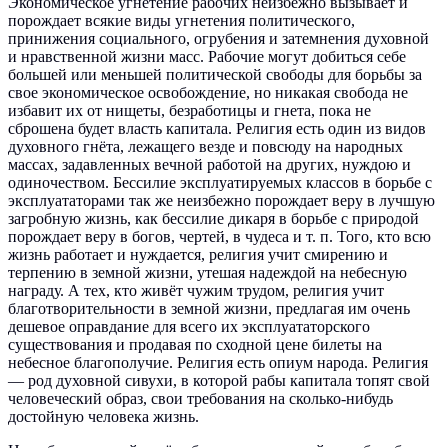
Экономическое угнетение рабочих неизбежно вызывает и
порождает всякие виды угнетения политического,
принижения социального, огрубения и затемнения духовной
и нравственной жизни масс. Рабочие могут добиться себе
большей или меньшей политической свободы для борьбы за
свое экономическое освобождение, но никакая свобода не
избавит их от нищеты, безработицы и гнета, пока не
сброшена будет власть капитала. Религия есть один из видов
духовного гнёта, лежащего везде и повсюду на народных
массах, задавленных вечной работой на других, нуждою и
одиночеством. Бессилие эксплуатируемых классов в борьбе с
эксплуататорами так же неизбежно порождает веру в лучшую
загробную жизнь, как бессилие дикаря в борьбе с природой
порождает веру в богов, чертей, в чудеса и т. п. Того, кто всю
жизнь работает и нуждается, религия учит смирению и
терпению в земной жизни, утешая надеждой на небесную
награду. А тех, кто живёт чужим трудом, религия учит
благотворительности в земной жизни, предлагая им очень
дешевое оправдание для всего их эксплуататорского
существования и продавая по сходной цене билеты на
небесное благополучие. Религия есть опиум народа. Религия
— род духовной сивухи, в которой рабы капитала топят свой
человеческий образ, свои требования на сколько-нибудь
достойную человека жизнь.