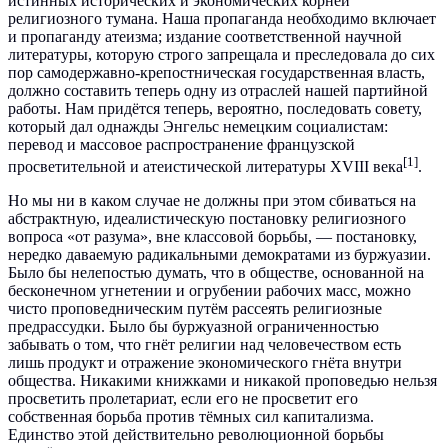
истинных исторических и экономических корней
религиозного тумана. Наша пропаганда необходимо включает
и пропаганду атеизма; издание соответственной научной
литературы, которую строго запрещала и преследовала до сих
пор самодержавно-крепостническая государственная власть,
должно составить теперь одну из отраслей нашей партийной
работы. Нам придётся теперь, вероятно, последовать совету,
который дал однажды Энгельс немецким социалистам:
перевод и массовое распространение французской
[1]
просветительной и атеистической литературы XVIII века
.
Но мы ни в каком случае не должны при этом сбиваться на
абстрактную, идеалистическую постановку религиозного
вопроса «от разума», вне классовой борьбы, — постановку,
нередко даваемую радикальными демократами из буржуазии.
Было бы нелепостью думать, что в обществе, основанной на
бесконечном угнетении и огрубении рабочих масс, можно
чисто проповедническим путём рассеять религиозные
предрассудки. Было бы буржуазной ограниченностью
забывать о том, что гнёт религии над человечеством есть
лишь продукт и отражение экономического гнёта внутри
общества. Никакими книжками и никакой проповедью нельзя
просветить пролетариат, если его не просветит его
собственная борьба против тёмных сил капитализма.
Единство этой действительно революционной борьбы