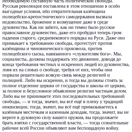
необходимую составную часть политической свободы.
Русская революция поставлена в этом отношении в особо
выгодные условия, ибо отвратительная казёнщина
полицейски-крепостнического самодержавия вызвала
недовольство, брожение и возмущение даже в среде
духовенства. Как ни забито, как ни темно было русское
православное духовенство, даже его пробудил теперь гром
падения старого, средневекового порядка на Руси. Даже оно
примыкает к требованию свободы, протестует против
казёнщины и чиновнического произвола, против
полицейского сыска, навязанного «служителям бога». Мы,
социалисты, должны поддержать это движение, доводя до
конца требования честных и искренних людей из духовенства,
ловя их на словах о свободе, требуя от них, чтобы они
порвали решительно всякую связь между религией и
полицией. Либо вы искренни, и тогда вы должны стоять за
полное отделение церкви от государства и школы от церкви,
за полное и безусловное объявление религии частным делом.
Либо вы не принимаете этих последовательных требований
свободы, — и тогда, значит, вы всё ещё в плену у традиций
инквизиции, тогда, значит, вы всё ещё примазываетесь к
казённым местечкам и казенным доходам, тогда, значит, вы не
верите в духовную силу вашего оружия, вы продолжаете
брать взятки с государственной власти, — тогда сознательные
рабочие всей России объявляют вам беспощадную войну.