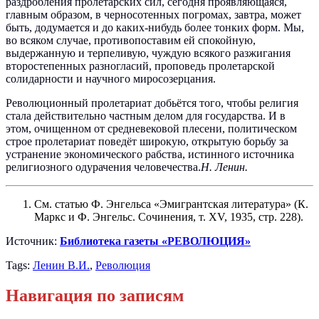
раздробления пролетарских сил, сегодня проявляющаяся,
главным образом, в черносотенных погромах, завтра, может
быть, додумается и до каких-нибудь более тонких форм. Мы,
во всяком случае, противопоставим ей спокойную,
выдержанную и терпеливую, чуждую всякого разжигания
второстепенных разногласий, проповедь пролетарской
солидарности и научного миросозерцания.
Революционный пролетариат добьётся того, чтобы религия
стала действительно частным делом для государства. И в
этом, очищенном от средневековой плесени, политическом
строе пролетариат поведёт широкую, открытую борьбу за
устранение экономического рабства, истинного источника
религиозного одурачения человечества.
Н. Ленин.
См. статью Ф. Энгельса «Эмигрантская литература» (К.
Маркс и Ф. Энгельс. Сочинения, т. XV, 1935, стр. 228).
Источник:
Библиотека газеты «РЕВОЛЮЦИЯ»
Tags:
Ленин В.И.
,
Революция
Навигация по записям