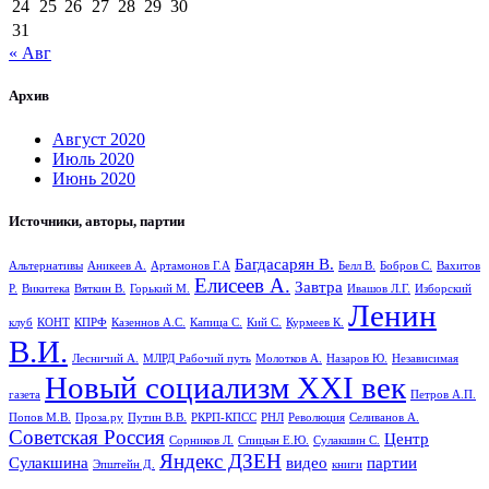
24
25
26
27
28
29
30
31
« Авг
Архив
Август 2020
Июль 2020
Июнь 2020
Источники, авторы, партии
Багдасарян В.
Альтернативы
Аникеев А.
Артамонов Г.А
Белл В.
Бобров С.
Вахитов
Елисеев А.
Завтра
Р.
Викитека
Вяткин В.
Горький М.
Ивашов Л.Г.
Изборский
Ленин
клуб
КОНТ
КПРФ
Казеннов А.С.
Капица С.
Кий С.
Курмеев К.
В.И.
Лесничий А.
МЛРД Рабочий путь
Молотков А.
Назаров Ю.
Независимая
Новый социализм XXI век
газета
Петров А.П.
Попов М.В.
Проза.ру
Путин В.В.
РКРП-КПСС
РНЛ
Революция
Селиванов А.
Советская Россия
Центр
Сорников Л.
Спицын Е.Ю.
Сулакшин С.
Яндекс ДЗЕН
Сулакшина
видео
партии
Эпштейн Д.
книги