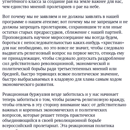
угнетённого класса за создание рая на земле важнее для нас,
чем единство мнений пролетариев о рае на небе.
Вот почему мы не заявляем и не должны заявлять в нашей
программе о нашем атеизме; вот почему мы не запрещаем и не
должны запрещать пролетариям, сохранившим те или иные
остатки старых предрассудков, сближение с нашей партией.
Проповедовать научное миросозерцание мы всегда будем,
бороться с непоследовательностью каких-нибудь «христиан»
для нас необходимо, но это вовсе не значит, чтобы следовало
выдвигать религиозный вопрос на первое место, отнюдь ему
не принадлежащее, чтобы следовало допускать раздробление
сил действительно революционной, экономической и
политической борьбы ради третьестепенных мнений или
бредней, быстро теряющих всякое политическое значение,
быстро выбрасываемых в кладовую для хлама самым ходом
экономического развития.
Реакционная буржуазия везде заботилась и у нас начинает
теперь заботиться о том, чтобы разжечь религиозную вражду,
чтобы отвлечь в эту сторону внимание масс от действительно
важных и коренных экономических и политических
вопросов, которые решает теперь практически
объединяющийся в своей революционной борьбе
всероссийский пролетариат. Эта реакционная политика