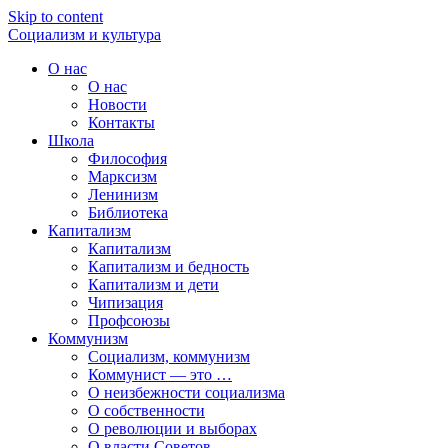
Skip to content
Социализм
и
культура
О нас
О нас
Новости
Контакты
Школа
Философия
Марксизм
Ленинизм
Библиотека
Капитализм
Капитализм
Капитализм и бедность
Капитализм и дети
Чипизация
Профсоюзы
Коммунизм
Социализм, коммунизм
Коммунист — это …
О неизбежности социализма
О собственности
О революции и выборах
О власти Советов