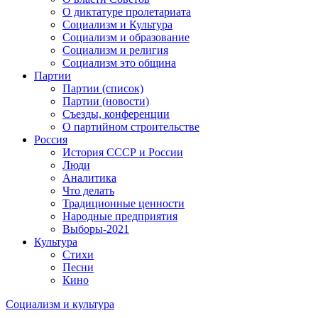
О диктатуре пролетариата
Социализм и Культура
Социализм и образование
Социализм и религия
Социализм это община
Партии
Партии (список)
Партии (новости)
Съезды, конференции
О партийном строительстве
Россия
История СССР и России
Люди
Аналитика
Что делать
Традиционные ценности
Народные предприятия
Выборы-2021
Культура
Стихи
Песни
Кино
Социализм
и
культура