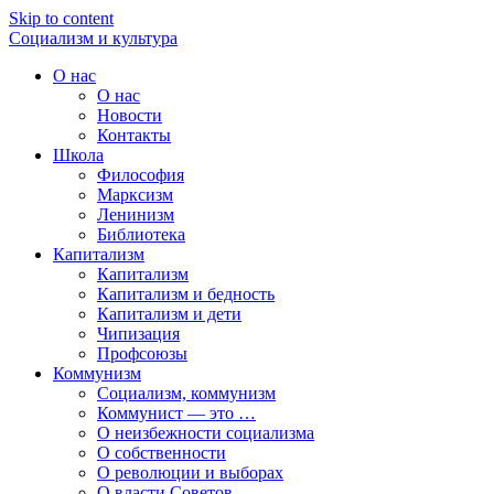
Skip to content
Социализм
и
культура
О нас
О нас
Новости
Контакты
Школа
Философия
Марксизм
Ленинизм
Библиотека
Капитализм
Капитализм
Капитализм и бедность
Капитализм и дети
Чипизация
Профсоюзы
Коммунизм
Социализм, коммунизм
Коммунист — это …
О неизбежности социализма
О собственности
О революции и выборах
О власти Советов