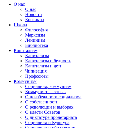
О нас
О нас
Новости
Контакты
Школа
Философия
Марксизм
Ленинизм
Библиотека
Капитализм
Капитализм
Капитализм и бедность
Капитализм и дети
Чипизация
Профсоюзы
Коммунизм
Социализм, коммунизм
Коммунист — это …
О неизбежности социализма
О собственности
О революции и выборах
О власти Советов
О диктатуре пролетариата
Социализм и Культура
Социализм и образование