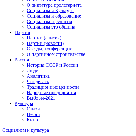
О диктатуре пролетариата
Социализм и Культура
Социализм и образование
Социализм и религия
Социализм это община
Партии
Партии (список)
Партии (новости)
Съезды, конференции
О партийном строительстве
Россия
История СССР и России
Люди
Аналитика
Что делать
Традиционные ценности
Народные предприятия
Выборы-2021
Культура
Стихи
Песни
Кино
Социализм
и
культура