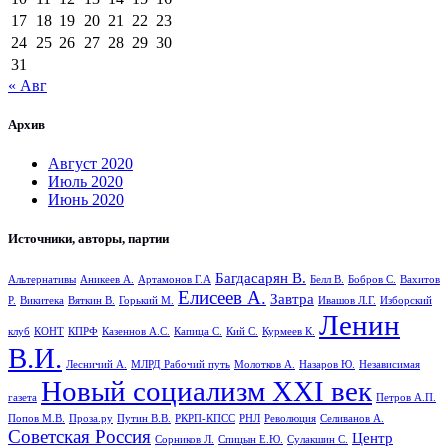
17
18
19
20
21
22
23
24
25
26
27
28
29
30
31
« Авг
Архив
Август 2020
Июль 2020
Июнь 2020
Источники, авторы, партии
Багдасарян В.
Альтернативы
Аникеев А.
Артамонов Г.А
Белл В.
Бобров С.
Вахитов
Елисеев А.
Завтра
Р.
Викитека
Вяткин В.
Горький М.
Ивашов Л.Г.
Изборский
Ленин
клуб
КОНТ
КПРФ
Казеннов А.С.
Капица С.
Кий С.
Курмеев К.
В.И.
Лесничий А.
МЛРД Рабочий путь
Молотков А.
Назаров Ю.
Независимая
Новый социализм XXI век
газета
Петров А.П.
Попов М.В.
Проза.ру
Путин В.В.
РКРП-КПСС
РНЛ
Революция
Селиванов А.
Советская Россия
Центр
Сорников Л.
Спицын Е.Ю.
Сулакшин С.