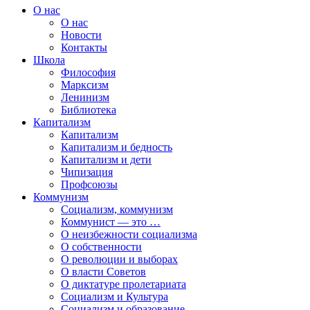
О нас
О нас
Новости
Контакты
Школа
Философия
Марксизм
Ленинизм
Библиотека
Капитализм
Капитализм
Капитализм и бедность
Капитализм и дети
Чипизация
Профсоюзы
Коммунизм
Социализм, коммунизм
Коммунист — это …
О неизбежности социализма
О собственности
О революции и выборах
О власти Советов
О диктатуре пролетариата
Социализм и Культура
Социализм и образование