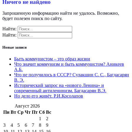
Ничего не найдено
Запрошенную информацию найти не удалось. Возможно,
будет полезен поиск по сайту.
Найти:
Найти:
Новые записи
Быть коммунистом – это образ жизни
Что значит коммунизм и быть коммунистом? Аникеев
А.Б.
Что не получилось в СССР? Сулакшин С. С., Багдасарян
В. Э.
Исторический запрос на «нового Ленина» и
современный антиленинизм. Багдасарян В.Э.
Но дело его живёт. Р.И.Косолапов
Август 2026
Пн
Вт
Ср
Чт
Пт
Сб
Вс
1
2
3
4
5
6
7
8
9
10
11
12
13
14
15
16