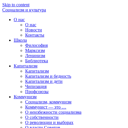
Skip to content
Социализм
и
культура
О нас
О нас
Новости
Контакты
Школа
Философия
Марксизм
Ленинизм
Библиотека
Капитализм
Капитализм
Капитализм и бедность
Капитализм и дети
Чипизация
Профсоюзы
Коммунизм
Социализм, коммунизм
Коммунист — это …
О неизбежности социализма
О собственности
О революции и выборах
О власти Советов