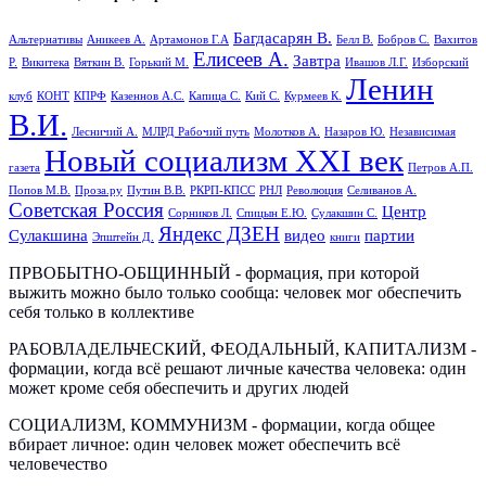
Багдасарян В.
Альтернативы
Аникеев А.
Артамонов Г.А
Белл В.
Бобров С.
Вахитов
Елисеев А.
Завтра
Р.
Викитека
Вяткин В.
Горький М.
Ивашов Л.Г.
Изборский
Ленин
клуб
КОНТ
КПРФ
Казеннов А.С.
Капица С.
Кий С.
Курмеев К.
В.И.
Лесничий А.
МЛРД Рабочий путь
Молотков А.
Назаров Ю.
Независимая
Новый социализм XXI век
газета
Петров А.П.
Попов М.В.
Проза.ру
Путин В.В.
РКРП-КПСС
РНЛ
Революция
Селиванов А.
Советская Россия
Центр
Сорников Л.
Спицын Е.Ю.
Сулакшин С.
Яндекс ДЗЕН
Сулакшина
видео
партии
Эпштейн Д.
книги
ПРВОБЫТНО-ОБЩИННЫЙ - формация, при которой
выжить можно было только сообща: человек мог обеспечить
себя только в коллективе
РАБОВЛАДЕЛЬЧЕСКИЙ, ФЕОДАЛЬНЫЙ, КАПИТАЛИЗМ -
формации, когда всё решают личные качества человека: один
может кроме себя обеспечить и других людей
СОЦИАЛИЗМ, КОММУНИЗМ - формации, когда общее
вбирает личное: один человек может обеспечить всё
человечество