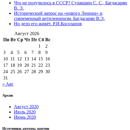
Что не получилось в СССР? Сулакшин С. С., Багдасарян
В. Э.
Исторический запрос на «нового Ленина» и
современный антиленинизм. Багдасарян В.Э.
Но дело его живёт. Р.И.Косолапов
Август 2026
Пн
Вт
Ср
Чт
Пт
Сб
Вс
1
2
3
4
5
6
7
8
9
10
11
12
13
14
15
16
17
18
19
20
21
22
23
24
25
26
27
28
29
30
31
« Авг
Архив
Август 2020
Июль 2020
Июнь 2020
Источники, авторы, партии