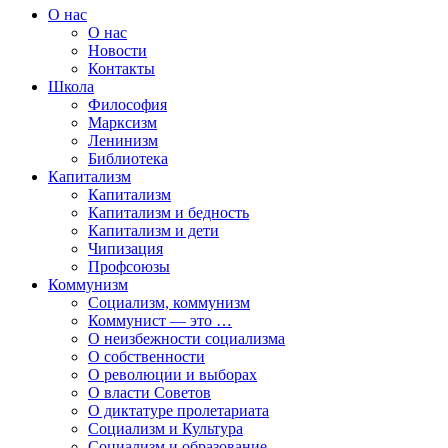
О нас
О нас
Новости
Контакты
Школа
Философия
Марксизм
Ленинизм
Библиотека
Капитализм
Капитализм
Капитализм и бедность
Капитализм и дети
Чипизация
Профсоюзы
Коммунизм
Социализм, коммунизм
Коммунист — это …
О неизбежности социализма
О собственности
О революции и выборах
О власти Советов
О диктатуре пролетариата
Социализм и Культура
Социализм и образование