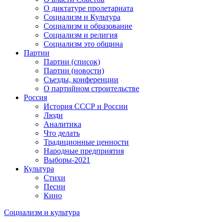
О диктатуре пролетариата
Социализм и Культура
Социализм и образование
Социализм и религия
Социализм это община
Партии
Партии (список)
Партии (новости)
Съезды, конференции
О партийном строительстве
Россия
История СССР и России
Люди
Аналитика
Что делать
Традиционные ценности
Народные предприятия
Выборы-2021
Культура
Стихи
Песни
Кино
Социализм
и
культура