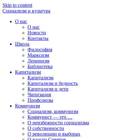
Skip to content
Социализм
и
культура
О нас
О нас
Новости
Контакты
Школа
Философия
Марксизм
Ленинизм
Библиотека
Капитализм
Капитализм
Капитализм и бедность
Капитализм и дети
Чипизация
Профсоюзы
Коммунизм
Социализм, коммунизм
Коммунист — это …
О неизбежности социализма
О собственности
О революции и выборах
О власти Советов