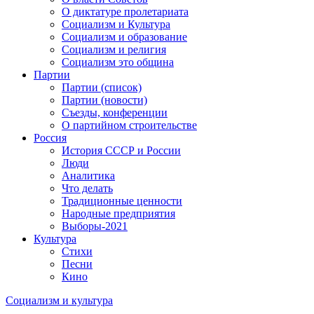
О диктатуре пролетариата
Социализм и Культура
Социализм и образование
Социализм и религия
Социализм это община
Партии
Партии (список)
Партии (новости)
Съезды, конференции
О партийном строительстве
Россия
История СССР и России
Люди
Аналитика
Что делать
Традиционные ценности
Народные предприятия
Выборы-2021
Культура
Стихи
Песни
Кино
Социализм
и
культура