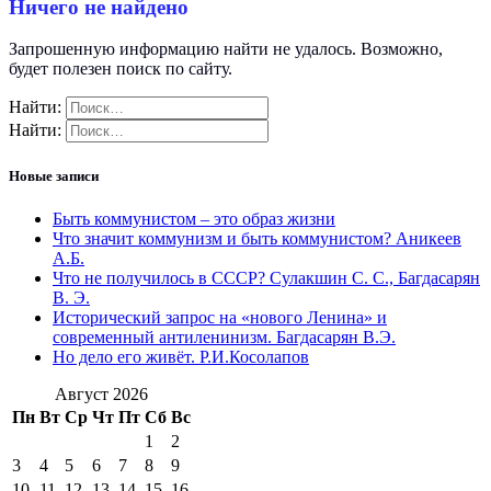
Ничего не найдено
Запрошенную информацию найти не удалось. Возможно,
будет полезен поиск по сайту.
Найти:
Найти:
Новые записи
Быть коммунистом – это образ жизни
Что значит коммунизм и быть коммунистом? Аникеев
А.Б.
Что не получилось в СССР? Сулакшин С. С., Багдасарян
В. Э.
Исторический запрос на «нового Ленина» и
современный антиленинизм. Багдасарян В.Э.
Но дело его живёт. Р.И.Косолапов
Август 2026
Пн
Вт
Ср
Чт
Пт
Сб
Вс
1
2
3
4
5
6
7
8
9
10
11
12
13
14
15
16