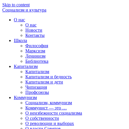
Skip to content
Социализм
и
культура
О нас
О нас
Новости
Контакты
Школа
Философия
Марксизм
Ленинизм
Библиотека
Капитализм
Капитализм
Капитализм и бедность
Капитализм и дети
Чипизация
Профсоюзы
Коммунизм
Социализм, коммунизм
Коммунист — это …
О неизбежности социализма
О собственности
О революции и выборах
О власти Советов