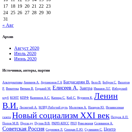
17
18
19
20
21
22
23
24
25
26
27
28
29
30
31
« Авг
Архив
Август 2020
Июль 2020
Июнь 2020
Источники, авторы, партии
Багдасарян В.
Альтернативы
Аникеев А.
Артамонов Г.А
Белл В.
Бобров С.
Вахитов
Елисеев А.
Завтра
Р.
Викитека
Вяткин В.
Горький М.
Ивашов Л.Г.
Изборский
Ленин
клуб
КОНТ
КПРФ
Казеннов А.С.
Капица С.
Кий С.
Курмеев К.
В.И.
Лесничий А.
МЛРД Рабочий путь
Молотков А.
Назаров Ю.
Независимая
Новый социализм XXI век
газета
Петров А.П.
Попов М.В.
Проза.ру
Путин В.В.
РКРП-КПСС
РНЛ
Революция
Селиванов А.
Советская Россия
Центр
Сорников Л.
Спицын Е.Ю.
Сулакшин С.