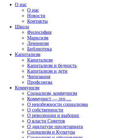
О нас
О нас
Новости
Контакты
Школа
Философия
Марксизм
Ленинизм
Библиотека
Капитализм
Капитализм
Капитализм и бедность
Капитализм и дети
Чипизация
Профсоюзы
Коммунизм
Социализм, коммунизм
Коммунист — это …
О неизбежности социализма
О собственности
О революции и выборах
О власти Советов
О диктатуре пролетариата
Социализм и Культура
Социализм и образование