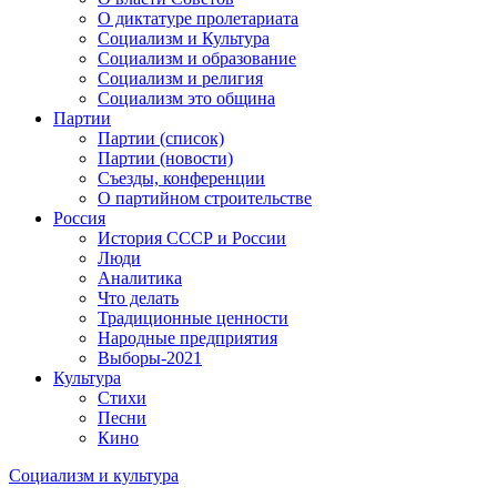
О диктатуре пролетариата
Социализм и Культура
Социализм и образование
Социализм и религия
Социализм это община
Партии
Партии (список)
Партии (новости)
Съезды, конференции
О партийном строительстве
Россия
История СССР и России
Люди
Аналитика
Что делать
Традиционные ценности
Народные предприятия
Выборы-2021
Культура
Стихи
Песни
Кино
Социализм
и
культура