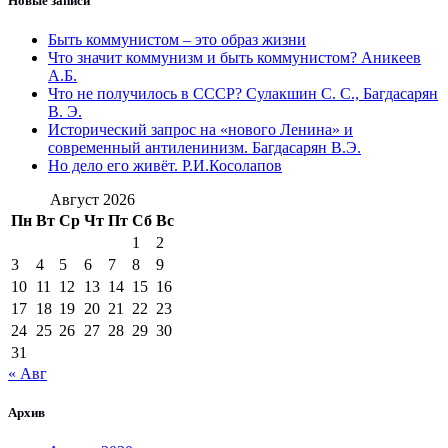
Новые записи
Быть коммунистом – это образ жизни
Что значит коммунизм и быть коммунистом? Аникеев
А.Б.
Что не получилось в СССР? Сулакшин С. С., Багдасарян
В. Э.
Исторический запрос на «нового Ленина» и
современный антиленинизм. Багдасарян В.Э.
Но дело его живёт. Р.И.Косолапов
Август 2026
Пн
Вт
Ср
Чт
Пт
Сб
Вс
1
2
3
4
5
6
7
8
9
10
11
12
13
14
15
16
17
18
19
20
21
22
23
24
25
26
27
28
29
30
31
« Авг
Архив