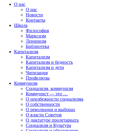
О нас
О нас
Новости
Контакты
Школа
Философия
Марксизм
Ленинизм
Библиотека
Капитализм
Капитализм
Капитализм и бедность
Капитализм и дети
Чипизация
Профсоюзы
Коммунизм
Социализм, коммунизм
Коммунист — это …
О неизбежности социализма
О собственности
О революции и выборах
О власти Советов
О диктатуре пролетариата
Социализм и Культура
Социализм и образование