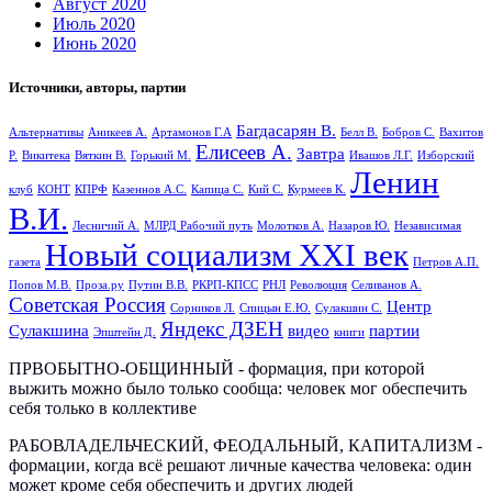
Август 2020
Июль 2020
Июнь 2020
Источники, авторы, партии
Багдасарян В.
Альтернативы
Аникеев А.
Артамонов Г.А
Белл В.
Бобров С.
Вахитов
Елисеев А.
Завтра
Р.
Викитека
Вяткин В.
Горький М.
Ивашов Л.Г.
Изборский
Ленин
клуб
КОНТ
КПРФ
Казеннов А.С.
Капица С.
Кий С.
Курмеев К.
В.И.
Лесничий А.
МЛРД Рабочий путь
Молотков А.
Назаров Ю.
Независимая
Новый социализм XXI век
газета
Петров А.П.
Попов М.В.
Проза.ру
Путин В.В.
РКРП-КПСС
РНЛ
Революция
Селиванов А.
Советская Россия
Центр
Сорников Л.
Спицын Е.Ю.
Сулакшин С.
Яндекс ДЗЕН
Сулакшина
видео
партии
Эпштейн Д.
книги
ПРВОБЫТНО-ОБЩИННЫЙ - формация, при которой
выжить можно было только сообща: человек мог обеспечить
себя только в коллективе
РАБОВЛАДЕЛЬЧЕСКИЙ, ФЕОДАЛЬНЫЙ, КАПИТАЛИЗМ -
формации, когда всё решают личные качества человека: один
может кроме себя обеспечить и других людей