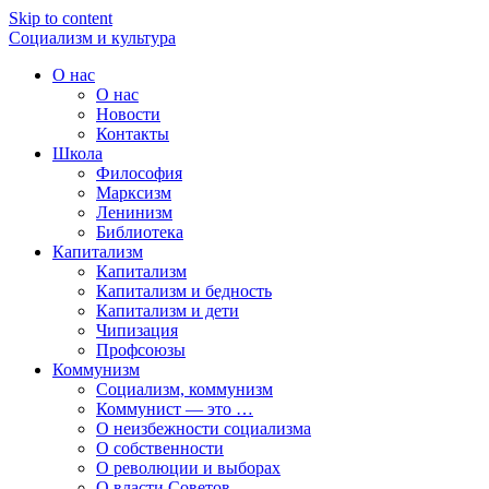
Skip to content
Социализм
и
культура
О нас
О нас
Новости
Контакты
Школа
Философия
Марксизм
Ленинизм
Библиотека
Капитализм
Капитализм
Капитализм и бедность
Капитализм и дети
Чипизация
Профсоюзы
Коммунизм
Социализм, коммунизм
Коммунист — это …
О неизбежности социализма
О собственности
О революции и выборах
О власти Советов