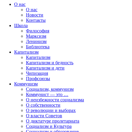
О нас
О нас
Новости
Контакты
Школа
Философия
Марксизм
Ленинизм
Библиотека
Капитализм
Капитализм
Капитализм и бедность
Капитализм и дети
Чипизация
Профсоюзы
Коммунизм
Социализм, коммунизм
Коммунист — это …
О неизбежности социализма
О собственности
О революции и выборах
О власти Советов
О диктатуре пролетариата
Социализм и Культура
Социализм и образование