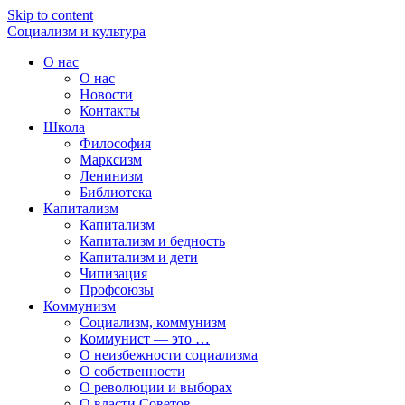
Skip to content
Социализм
и
культура
О нас
О нас
Новости
Контакты
Школа
Философия
Марксизм
Ленинизм
Библиотека
Капитализм
Капитализм
Капитализм и бедность
Капитализм и дети
Чипизация
Профсоюзы
Коммунизм
Социализм, коммунизм
Коммунист — это …
О неизбежности социализма
О собственности
О революции и выборах
О власти Советов