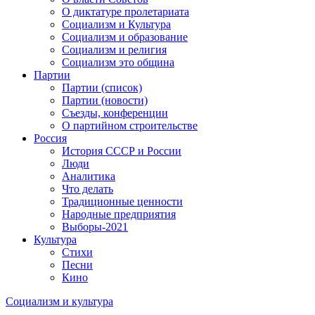
О диктатуре пролетариата
Социализм и Культура
Социализм и образование
Социализм и религия
Социализм это община
Партии
Партии (список)
Партии (новости)
Съезды, конференции
О партийном строительстве
Россия
История СССР и России
Люди
Аналитика
Что делать
Традиционные ценности
Народные предприятия
Выборы-2021
Культура
Стихи
Песни
Кино
Социализм
и
культура