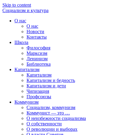
Skip to content
Социализм
и
культура
О нас
О нас
Новости
Контакты
Школа
Философия
Марксизм
Ленинизм
Библиотека
Капитализм
Капитализм
Капитализм и бедность
Капитализм и дети
Чипизация
Профсоюзы
Коммунизм
Социализм, коммунизм
Коммунист — это …
О неизбежности социализма
О собственности
О революции и выборах
О власти Советов