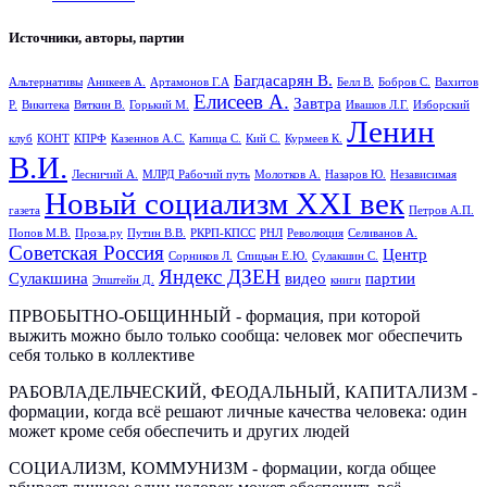
Источники, авторы, партии
Багдасарян В.
Альтернативы
Аникеев А.
Артамонов Г.А
Белл В.
Бобров С.
Вахитов
Елисеев А.
Завтра
Р.
Викитека
Вяткин В.
Горький М.
Ивашов Л.Г.
Изборский
Ленин
клуб
КОНТ
КПРФ
Казеннов А.С.
Капица С.
Кий С.
Курмеев К.
В.И.
Лесничий А.
МЛРД Рабочий путь
Молотков А.
Назаров Ю.
Независимая
Новый социализм XXI век
газета
Петров А.П.
Попов М.В.
Проза.ру
Путин В.В.
РКРП-КПСС
РНЛ
Революция
Селиванов А.
Советская Россия
Центр
Сорников Л.
Спицын Е.Ю.
Сулакшин С.
Яндекс ДЗЕН
Сулакшина
видео
партии
Эпштейн Д.
книги
ПРВОБЫТНО-ОБЩИННЫЙ - формация, при которой
выжить можно было только сообща: человек мог обеспечить
себя только в коллективе
РАБОВЛАДЕЛЬЧЕСКИЙ, ФЕОДАЛЬНЫЙ, КАПИТАЛИЗМ -
формации, когда всё решают личные качества человека: один
может кроме себя обеспечить и других людей
СОЦИАЛИЗМ, КОММУНИЗМ - формации, когда общее