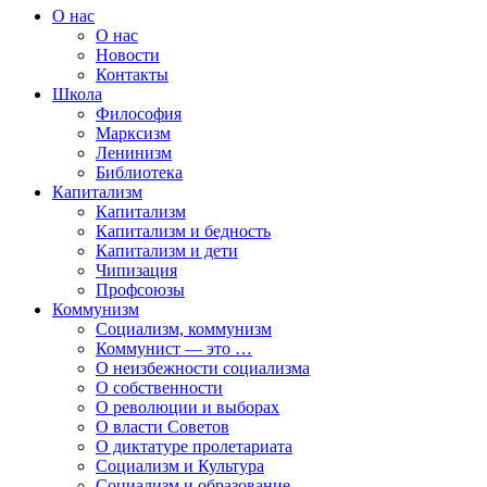
О нас
О нас
Новости
Контакты
Школа
Философия
Марксизм
Ленинизм
Библиотека
Капитализм
Капитализм
Капитализм и бедность
Капитализм и дети
Чипизация
Профсоюзы
Коммунизм
Социализм, коммунизм
Коммунист — это …
О неизбежности социализма
О собственности
О революции и выборах
О власти Советов
О диктатуре пролетариата
Социализм и Культура
Социализм и образование