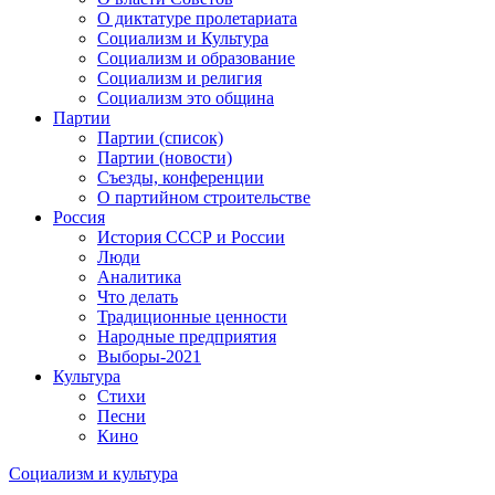
О диктатуре пролетариата
Социализм и Культура
Социализм и образование
Социализм и религия
Социализм это община
Партии
Партии (список)
Партии (новости)
Съезды, конференции
О партийном строительстве
Россия
История СССР и России
Люди
Аналитика
Что делать
Традиционные ценности
Народные предприятия
Выборы-2021
Культура
Стихи
Песни
Кино
Социализм
и
культура