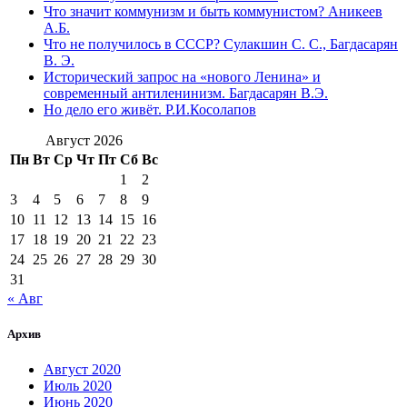
Что значит коммунизм и быть коммунистом? Аникеев
А.Б.
Что не получилось в СССР? Сулакшин С. С., Багдасарян
В. Э.
Исторический запрос на «нового Ленина» и
современный антиленинизм. Багдасарян В.Э.
Но дело его живёт. Р.И.Косолапов
Август 2026
Пн
Вт
Ср
Чт
Пт
Сб
Вс
1
2
3
4
5
6
7
8
9
10
11
12
13
14
15
16
17
18
19
20
21
22
23
24
25
26
27
28
29
30
31
« Авг
Архив
Август 2020
Июль 2020
Июнь 2020