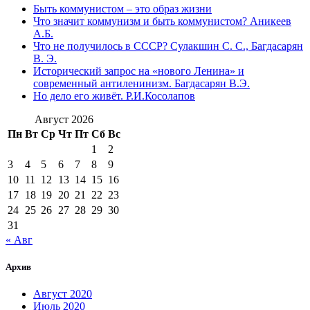
Быть коммунистом – это образ жизни
Что значит коммунизм и быть коммунистом? Аникеев
А.Б.
Что не получилось в СССР? Сулакшин С. С., Багдасарян
В. Э.
Исторический запрос на «нового Ленина» и
современный антиленинизм. Багдасарян В.Э.
Но дело его живёт. Р.И.Косолапов
Август 2026
Пн
Вт
Ср
Чт
Пт
Сб
Вс
1
2
3
4
5
6
7
8
9
10
11
12
13
14
15
16
17
18
19
20
21
22
23
24
25
26
27
28
29
30
31
« Авг
Архив
Август 2020
Июль 2020