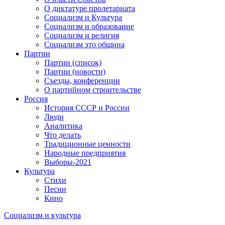
О диктатуре пролетариата
Социализм и Культура
Социализм и образование
Социализм и религия
Социализм это община
Партии
Партии (список)
Партии (новости)
Съезды, конференции
О партийном строительстве
Россия
История СССР и России
Люди
Аналитика
Что делать
Традиционные ценности
Народные предприятия
Выборы-2021
Культура
Стихи
Песни
Кино
Социализм
и
культура