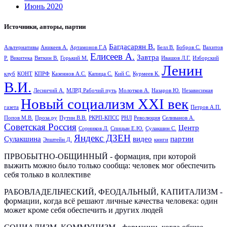
Июнь 2020
Источники, авторы, партии
Багдасарян В.
Альтернативы
Аникеев А.
Артамонов Г.А
Белл В.
Бобров С.
Вахитов
Елисеев А.
Завтра
Р.
Викитека
Вяткин В.
Горький М.
Ивашов Л.Г.
Изборский
Ленин
клуб
КОНТ
КПРФ
Казеннов А.С.
Капица С.
Кий С.
Курмеев К.
В.И.
Лесничий А.
МЛРД Рабочий путь
Молотков А.
Назаров Ю.
Независимая
Новый социализм XXI век
газета
Петров А.П.
Попов М.В.
Проза.ру
Путин В.В.
РКРП-КПСС
РНЛ
Революция
Селиванов А.
Советская Россия
Центр
Сорников Л.
Спицын Е.Ю.
Сулакшин С.
Яндекс ДЗЕН
Сулакшина
видео
партии
Эпштейн Д.
книги
ПРВОБЫТНО-ОБЩИННЫЙ - формация, при которой
выжить можно было только сообща: человек мог обеспечить
себя только в коллективе
РАБОВЛАДЕЛЬЧЕСКИЙ, ФЕОДАЛЬНЫЙ, КАПИТАЛИЗМ -
формации, когда всё решают личные качества человека: один
может кроме себя обеспечить и других людей