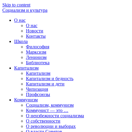
Skip to content
Социализм
и
культура
О нас
О нас
Новости
Контакты
Школа
Философия
Марксизм
Ленинизм
Библиотека
Капитализм
Капитализм
Капитализм и бедность
Капитализм и дети
Чипизация
Профсоюзы
Коммунизм
Социализм, коммунизм
Коммунист — это …
О неизбежности социализма
О собственности
О революции и выборах
О власти Советов