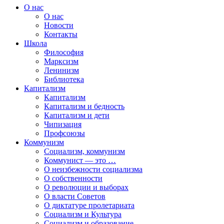
О нас
О нас
Новости
Контакты
Школа
Философия
Марксизм
Ленинизм
Библиотека
Капитализм
Капитализм
Капитализм и бедность
Капитализм и дети
Чипизация
Профсоюзы
Коммунизм
Социализм, коммунизм
Коммунист — это …
О неизбежности социализма
О собственности
О революции и выборах
О власти Советов
О диктатуре пролетариата
Социализм и Культура
Социализм и образование