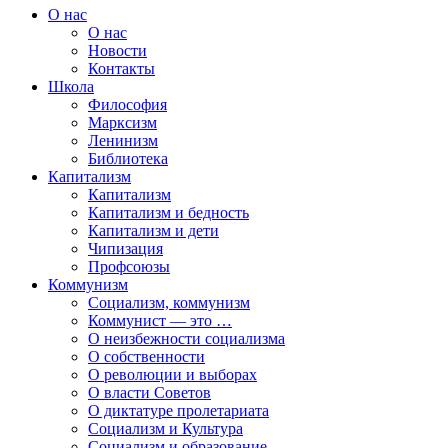
О нас
О нас
Новости
Контакты
Школа
Философия
Марксизм
Ленинизм
Библиотека
Капитализм
Капитализм
Капитализм и бедность
Капитализм и дети
Чипизация
Профсоюзы
Коммунизм
Социализм, коммунизм
Коммунист — это …
О неизбежности социализма
О собственности
О революции и выборах
О власти Советов
О диктатуре пролетариата
Социализм и Культура
Социализм и образование