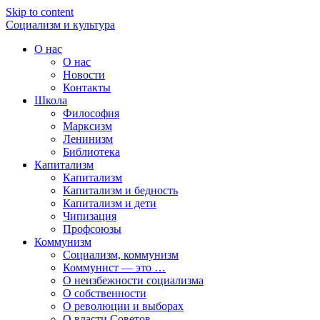
Skip to content
Социализм
и
культура
О нас
О нас
Новости
Контакты
Школа
Философия
Марксизм
Ленинизм
Библиотека
Капитализм
Капитализм
Капитализм и бедность
Капитализм и дети
Чипизация
Профсоюзы
Коммунизм
Социализм, коммунизм
Коммунист — это …
О неизбежности социализма
О собственности
О революции и выборах
О власти Советов