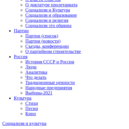
О диктатуре пролетариата
Социализм и Культура
Социализм и образование
Социализм и религия
Социализм это община
Партии
Партии (список)
Партии (новости)
Съезды, конференции
О партийном строительстве
Россия
История СССР и России
Люди
Аналитика
Что делать
Традиционные ценности
Народные предприятия
Выборы-2021
Культура
Стихи
Песни
Кино
Социализм
и
культура