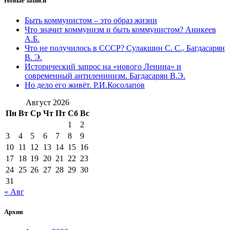
Новые записи
Быть коммунистом – это образ жизни
Что значит коммунизм и быть коммунистом? Аникеев
А.Б.
Что не получилось в СССР? Сулакшин С. С., Багдасарян
В. Э.
Исторический запрос на «нового Ленина» и
современный антиленинизм. Багдасарян В.Э.
Но дело его живёт. Р.И.Косолапов
Август 2026
Пн
Вт
Ср
Чт
Пт
Сб
Вс
1
2
3
4
5
6
7
8
9
10
11
12
13
14
15
16
17
18
19
20
21
22
23
24
25
26
27
28
29
30
31
« Авг
Архив