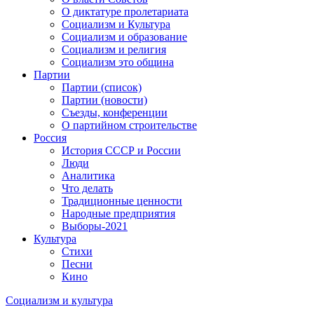
О диктатуре пролетариата
Социализм и Культура
Социализм и образование
Социализм и религия
Социализм это община
Партии
Партии (список)
Партии (новости)
Съезды, конференции
О партийном строительстве
Россия
История СССР и России
Люди
Аналитика
Что делать
Традиционные ценности
Народные предприятия
Выборы-2021
Культура
Стихи
Песни
Кино
Социализм
и
культура