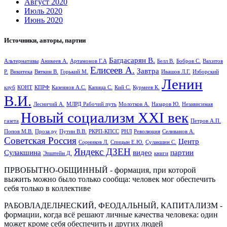
Август 2020
Июль 2020
Июнь 2020
Источники, авторы, партии
Багдасарян В.
Альтернативы
Аникеев А.
Артамонов Г.А
Белл В.
Бобров С.
Вахитов
Елисеев А.
Завтра
Р.
Викитека
Вяткин В.
Горький М.
Ивашов Л.Г.
Изборский
Ленин
клуб
КОНТ
КПРФ
Казеннов А.С.
Капица С.
Кий С.
Курмеев К.
В.И.
Лесничий А.
МЛРД Рабочий путь
Молотков А.
Назаров Ю.
Независимая
Новый социализм XXI век
газета
Петров А.П.
Попов М.В.
Проза.ру
Путин В.В.
РКРП-КПСС
РНЛ
Революция
Селиванов А.
Советская Россия
Центр
Сорников Л.
Спицын Е.Ю.
Сулакшин С.
Яндекс ДЗЕН
Сулакшина
видео
партии
Эпштейн Д.
книги
ПРВОБЫТНО-ОБЩИННЫЙ - формация, при которой
выжить можно было только сообща: человек мог обеспечить
себя только в коллективе
РАБОВЛАДЕЛЬЧЕСКИЙ, ФЕОДАЛЬНЫЙ, КАПИТАЛИЗМ -
формации, когда всё решают личные качества человека: один
может кроме себя обеспечить и других людей