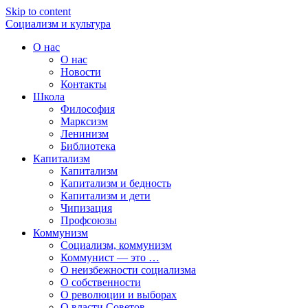
Skip to content
Социализм
и
культура
О нас
О нас
Новости
Контакты
Школа
Философия
Марксизм
Ленинизм
Библиотека
Капитализм
Капитализм
Капитализм и бедность
Капитализм и дети
Чипизация
Профсоюзы
Коммунизм
Социализм, коммунизм
Коммунист — это …
О неизбежности социализма
О собственности
О революции и выборах
О власти Советов