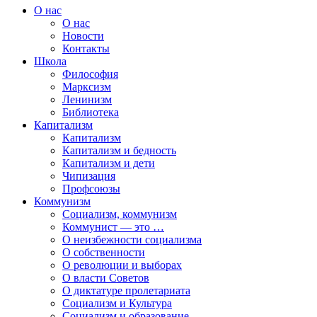
О нас
О нас
Новости
Контакты
Школа
Философия
Марксизм
Ленинизм
Библиотека
Капитализм
Капитализм
Капитализм и бедность
Капитализм и дети
Чипизация
Профсоюзы
Коммунизм
Социализм, коммунизм
Коммунист — это …
О неизбежности социализма
О собственности
О революции и выборах
О власти Советов
О диктатуре пролетариата
Социализм и Культура
Социализм и образование