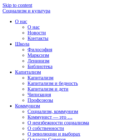
Skip to content
Социализм
и
культура
О нас
О нас
Новости
Контакты
Школа
Философия
Марксизм
Ленинизм
Библиотека
Капитализм
Капитализм
Капитализм и бедность
Капитализм и дети
Чипизация
Профсоюзы
Коммунизм
Социализм, коммунизм
Коммунист — это …
О неизбежности социализма
О собственности
О революции и выборах
О власти Советов