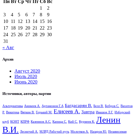
Пн
Вт
Ср
Чт
Пт
Сб
Вс
1
2
3
4
5
6
7
8
9
10
11
12
13
14
15
16
17
18
19
20
21
22
23
24
25
26
27
28
29
30
31
« Авг
Архив
Август 2020
Июль 2020
Июнь 2020
Источники, авторы, партии
Багдасарян В.
Альтернативы
Аникеев А.
Артамонов Г.А
Белл В.
Бобров С.
Вахитов
Елисеев А.
Завтра
Р.
Викитека
Вяткин В.
Горький М.
Ивашов Л.Г.
Изборский
Ленин
клуб
КОНТ
КПРФ
Казеннов А.С.
Капица С.
Кий С.
Курмеев К.
В.И.
Лесничий А.
МЛРД Рабочий путь
Молотков А.
Назаров Ю.
Независимая