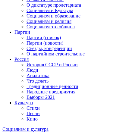
О диктатуре пролетариата
Социализм и Культура
Социализм и образование
Социализм и религия
Социализм это община
Партии
Партии (список)
Партии (новости)
Съезды, конференции
О партийном строительстве
Россия
История СССР и России
Люди
Аналитика
Что делать
Традиционные ценности
Народные предприятия
Выборы-2021
Культура
Стихи
Песни
Кино
Социализм
и
культура