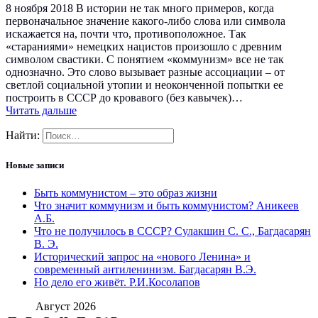
8 ноября 2018 В истории не так много примеров, когда
первоначальное значение какого-либо слова или символа
искажается на, почти что, противоположное. Так
«стараниями» немецких нацистов произошло с древним
символом свастики. С понятием «коммунизм» все не так
однозначно. Это слово вызывает разные ассоциации – от
светлой социальной утопии и неоконченной попытки ее
построить в СССР до кровавого (без кавычек)…
Читать дальше
Найти:
Новые записи
Быть коммунистом – это образ жизни
Что значит коммунизм и быть коммунистом? Аникеев
А.Б.
Что не получилось в СССР? Сулакшин С. С., Багдасарян
В. Э.
Исторический запрос на «нового Ленина» и
современный антиленинизм. Багдасарян В.Э.
Но дело его живёт. Р.И.Косолапов
Август 2026