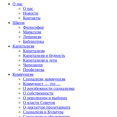
О нас
О нас
Новости
Контакты
Школа
Философия
Марксизм
Ленинизм
Библиотека
Капитализм
Капитализм
Капитализм и бедность
Капитализм и дети
Чипизация
Профсоюзы
Коммунизм
Социализм, коммунизм
Коммунист — это …
О неизбежности социализма
О собственности
О революции и выборах
О власти Советов
О диктатуре пролетариата
Социализм и Культура
Социализм и образование