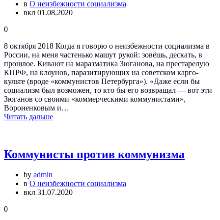
в
О неизбежности социализма
вкл 01.08.2020
0
8 октября 2018 Когда я говорю о неизбежности социализма в
России, на меня частенько машут рукой: зовёшь, дескать, в
прошлое. Кивают на маразматика Зюганова, на престарелую
КПРФ, на клоунов, паразитирующих на советском карго-
культе (вроде «коммунистов Петербурга»). «Даже если бы
социализм был возможен, то кто бы его возвращал — вот эти
Зюганов со своими «коммерческими коммунистами»,
Вороненковым и…
Читать дальше
Коммунисты против коммунизма
by
admin
в
О неизбежности социализма
вкл 31.07.2020
0