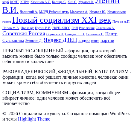
Ленин
клуб
КОНТ
КПРФ
Казеннов А.С.
Капица С.
Кий С.
Курмеев К.
В.И.
Лесничий А.
МЛРД Рабочий путь
Молотков А.
Назаров Ю.
Независимая
Новый социализм XXI век
газета
Петров А.П.
Попов М.В.
Проза.ру
Путин В.В.
РКРП-КПСС
РНЛ
Революция
Селиванов А.
Советская Россия
Центр
Сорников Л.
Спицын Е.Ю.
Сулакшин С.
Яндекс ДЗЕН
Сулакшина
видео
партии
Эпштейн Д.
книги
ПРВОБЫТНО-ОБЩИННЫЙ - формация, при которой
выжить можно было только сообща: человек мог обеспечить
себя только в коллективе
РАБОВЛАДЕЛЬЧЕСКИЙ, ФЕОДАЛЬНЫЙ, КАПИТАЛИЗМ -
формации, когда всё решают личные качества человека: один
может кроме себя обеспечить и других людей
СОЦИАЛИЗМ, КОММУНИЗМ - формации, когда общее
вбирает личное: один человек может обеспечить всё
человечество
© 2026 Социализм и культура. Создано с помощью WordPress
и темы
Highlight Theme