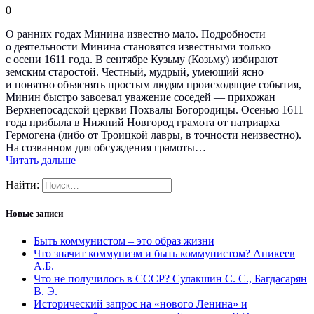
0
О ранних годах Минина известно мало. Подробности
о деятельности Минина становятся известными только
с осени 1611 года. В сентябре Кузьму (Козьму) избирают
земским старостой. Честный, мудрый, умеющий ясно
и понятно объяснять простым людям происходящие события,
Минин быстро завоевал уважение соседей — прихожан
Верхнепосадской церкви Похвалы Богородицы. Осенью 1611
года прибыла в Нижний Новгород грамота от патриарха
Гермогена (либо от Троицкой лавры, в точности неизвестно).
На созванном для обсуждения грамоты…
Читать дальше
Найти:
Новые записи
Быть коммунистом – это образ жизни
Что значит коммунизм и быть коммунистом? Аникеев
А.Б.
Что не получилось в СССР? Сулакшин С. С., Багдасарян
В. Э.
Исторический запрос на «нового Ленина» и