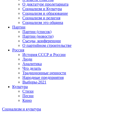
О диктатуре пролетариата
Социализм и Культура
Социализм и образование
Социализм и религия
Социализм это община
Партии
Партии (список)
Партии (новости)
Съезды, конференции
О партийном строительстве
Россия
История СССР и России
Люди
Аналитика
Что делать
Традиционные ценности
Народные предприятия
Выборы-2021
Культура
Стихи
Песни
Кино
Социализм
и
культура