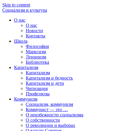
Skip to content
Социализм
и
культура
О нас
О нас
Новости
Контакты
Школа
Философия
Марксизм
Ленинизм
Библиотека
Капитализм
Капитализм
Капитализм и бедность
Капитализм и дети
Чипизация
Профсоюзы
Коммунизм
Социализм, коммунизм
Коммунист — это …
О неизбежности социализма
О собственности
О революции и выборах
О власти Советов