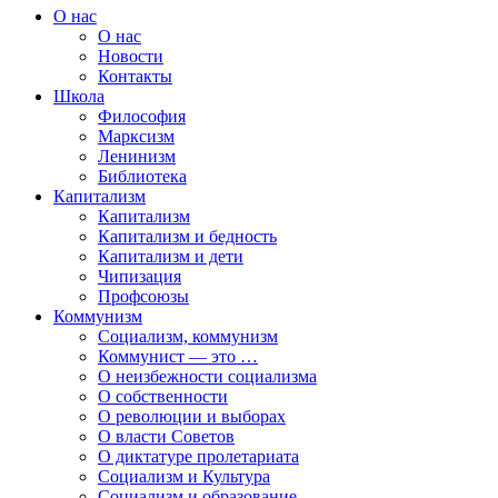
О нас
О нас
Новости
Контакты
Школа
Философия
Марксизм
Ленинизм
Библиотека
Капитализм
Капитализм
Капитализм и бедность
Капитализм и дети
Чипизация
Профсоюзы
Коммунизм
Социализм, коммунизм
Коммунист — это …
О неизбежности социализма
О собственности
О революции и выборах
О власти Советов
О диктатуре пролетариата
Социализм и Культура
Социализм и образование