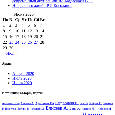
современный антиленинизм. Багдасарян В.Э.
Но дело его живёт. Р.И.Косолапов
Июнь 2020
Пн
Вт
Ср
Чт
Пт
Сб
Вс
1
2
3
4
5
6
7
8
9
10
11
12
13
14
15
16
17
18
19
20
21
22
23
24
25
26
27
28
29
30
Июл »
Архив
Август 2020
Июль 2020
Июнь 2020
Источники, авторы, партии
Багдасарян В.
Альтернативы
Аникеев А.
Артамонов Г.А
Белл В.
Бобров С.
Вахитов
Елисеев А.
Завтра
Р.
Викитека
Вяткин В.
Горький М.
Ивашов Л.Г.
Изборский