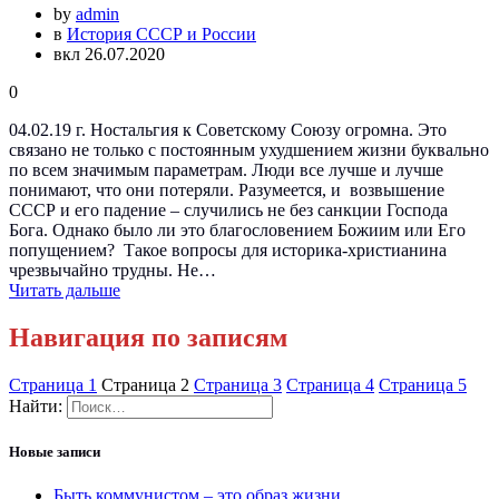
by
admin
в
История СССР и России
вкл 26.07.2020
0
04.02.19 г. Ностальгия к Советскому Союзу огромна. Это
связано не только с постоянным ухудшением жизни буквально
по всем значимым параметрам. Люди все лучше и лучше
понимают, что они потеряли. Разумеется, и возвышение
СССР и его падение – случились не без санкции Господа
Бога. Однако было ли это благословением Божиим или Его
попущением? Такое вопросы для историка-христианина
чрезвычайно трудны. Не…
Читать дальше
Навигация по записям
Страница
1
Страница
2
Страница
3
Страница
4
Страница
5
Найти:
Новые записи
Быть коммунистом – это образ жизни