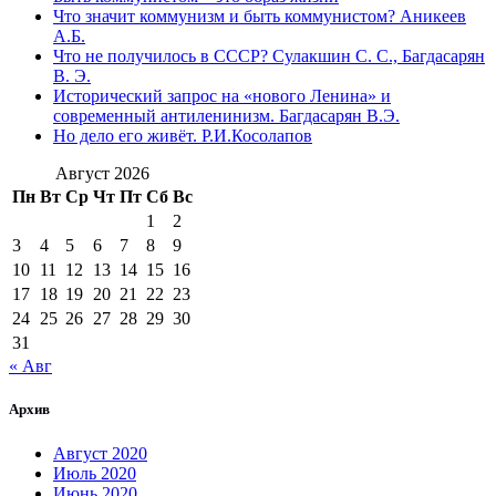
Что значит коммунизм и быть коммунистом? Аникеев
А.Б.
Что не получилось в СССР? Сулакшин С. С., Багдасарян
В. Э.
Исторический запрос на «нового Ленина» и
современный антиленинизм. Багдасарян В.Э.
Но дело его живёт. Р.И.Косолапов
Август 2026
Пн
Вт
Ср
Чт
Пт
Сб
Вс
1
2
3
4
5
6
7
8
9
10
11
12
13
14
15
16
17
18
19
20
21
22
23
24
25
26
27
28
29
30
31
« Авг
Архив
Август 2020
Июль 2020
Июнь 2020