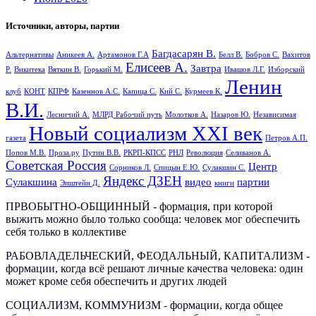
Источники, авторы, партии
Багдасарян В.
Альтернативы
Аникеев А.
Артамонов Г.А
Белл В.
Бобров С.
Вахитов
Елисеев А.
Завтра
Р.
Викитека
Вяткин В.
Горький М.
Ивашов Л.Г.
Изборский
Ленин
клуб
КОНТ
КПРФ
Казеннов А.С.
Капица С.
Кий С.
Курмеев К.
В.И.
Лесничий А.
МЛРД Рабочий путь
Молотков А.
Назаров Ю.
Независимая
Новый социализм XXI век
газета
Петров А.П.
Попов М.В.
Проза.ру
Путин В.В.
РКРП-КПСС
РНЛ
Революция
Селиванов А.
Советская Россия
Центр
Сорников Л.
Спицын Е.Ю.
Сулакшин С.
Яндекс ДЗЕН
Сулакшина
видео
партии
Эпштейн Д.
книги
ПРВОБЫТНО-ОБЩИННЫЙ - формация, при которой
выжить можно было только сообща: человек мог обеспечить
себя только в коллективе
РАБОВЛАДЕЛЬЧЕСКИЙ, ФЕОДАЛЬНЫЙ, КАПИТАЛИЗМ -
формации, когда всё решают личные качества человека: один
может кроме себя обеспечить и других людей
СОЦИАЛИЗМ, КОММУНИЗМ - формации, когда общее