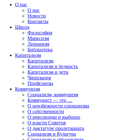
О нас
О нас
Новости
Контакты
Школа
Философия
Марксизм
Ленинизм
Библиотека
Капитализм
Капитализм
Капитализм и бедность
Капитализм и дети
Чипизация
Профсоюзы
Коммунизм
Социализм, коммунизм
Коммунист — это …
О неизбежности социализма
О собственности
О революции и выборах
О власти Советов
О диктатуре пролетариата
Социализм и Культура
Социализм и образование