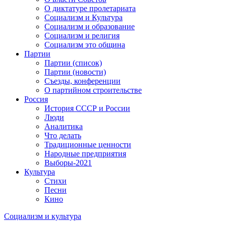
О диктатуре пролетариата
Социализм и Культура
Социализм и образование
Социализм и религия
Социализм это община
Партии
Партии (список)
Партии (новости)
Съезды, конференции
О партийном строительстве
Россия
История СССР и России
Люди
Аналитика
Что делать
Традиционные ценности
Народные предприятия
Выборы-2021
Культура
Стихи
Песни
Кино
Социализм
и
культура