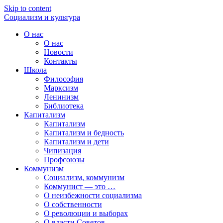
Skip to content
Социализм
и
культура
О нас
О нас
Новости
Контакты
Школа
Философия
Марксизм
Ленинизм
Библиотека
Капитализм
Капитализм
Капитализм и бедность
Капитализм и дети
Чипизация
Профсоюзы
Коммунизм
Социализм, коммунизм
Коммунист — это …
О неизбежности социализма
О собственности
О революции и выборах
О власти Советов