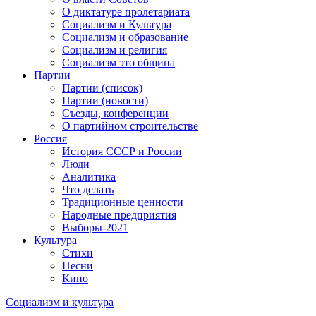
О диктатуре пролетариата
Социализм и Культура
Социализм и образование
Социализм и религия
Социализм это община
Партии
Партии (список)
Партии (новости)
Съезды, конференции
О партийном строительстве
Россия
История СССР и России
Люди
Аналитика
Что делать
Традиционные ценности
Народные предприятия
Выборы-2021
Культура
Стихи
Песни
Кино
Социализм
и
культура