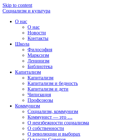
Skip to content
Социализм
и
культура
О нас
О нас
Новости
Контакты
Школа
Философия
Марксизм
Ленинизм
Библиотека
Капитализм
Капитализм
Капитализм и бедность
Капитализм и дети
Чипизация
Профсоюзы
Коммунизм
Социализм, коммунизм
Коммунист — это …
О неизбежности социализма
О собственности
О революции и выборах
О власти Советов