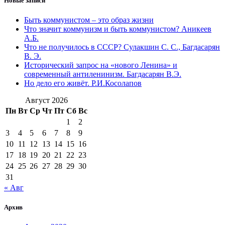
Новые записи
Быть коммунистом – это образ жизни
Что значит коммунизм и быть коммунистом? Аникеев
А.Б.
Что не получилось в СССР? Сулакшин С. С., Багдасарян
В. Э.
Исторический запрос на «нового Ленина» и
современный антиленинизм. Багдасарян В.Э.
Но дело его живёт. Р.И.Косолапов
Август 2026
Пн
Вт
Ср
Чт
Пт
Сб
Вс
1
2
3
4
5
6
7
8
9
10
11
12
13
14
15
16
17
18
19
20
21
22
23
24
25
26
27
28
29
30
31
« Авг
Архив