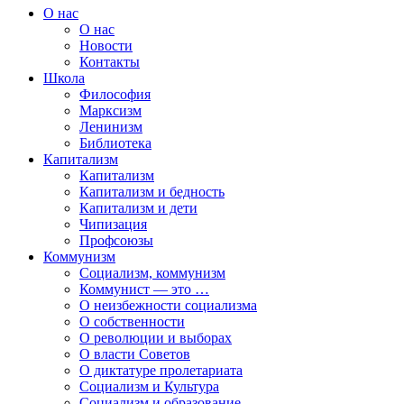
О нас
О нас
Новости
Контакты
Школа
Философия
Марксизм
Ленинизм
Библиотека
Капитализм
Капитализм
Капитализм и бедность
Капитализм и дети
Чипизация
Профсоюзы
Коммунизм
Социализм, коммунизм
Коммунист — это …
О неизбежности социализма
О собственности
О революции и выборах
О власти Советов
О диктатуре пролетариата
Социализм и Культура
Социализм и образование