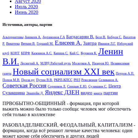
Август 2020
Июль 2020
Июнь 2020
Источники, авторы, партии
Багдасарян В.
Альтернативы
Аникеев А.
Артамонов Г.А
Белл В.
Бобров С.
Вахитов
Елисеев А.
Завтра
Р.
Викитека
Вяткин В.
Горький М.
Ивашов Л.Г.
Изборский
Ленин
клуб
КОНТ
КПРФ
Казеннов А.С.
Капица С.
Кий С.
Курмеев К.
В.И.
Лесничий А.
МЛРД Рабочий путь
Молотков А.
Назаров Ю.
Независимая
Новый социализм XXI век
газета
Петров А.П.
Попов М.В.
Проза.ру
Путин В.В.
РКРП-КПСС
РНЛ
Революция
Селиванов А.
Советская Россия
Центр
Сорников Л.
Спицын Е.Ю.
Сулакшин С.
Яндекс ДЗЕН
Сулакшина
видео
партии
Эпштейн Д.
книги
ПРВОБЫТНО-ОБЩИННЫЙ - формация, при которой
выжить можно было только сообща: человек мог обеспечить
себя только в коллективе
РАБОВЛАДЕЛЬЧЕСКИЙ, ФЕОДАЛЬНЫЙ, КАПИТАЛИЗМ -
формации, когда всё решают личные качества человека: один
может кроме себя обеспечить и других людей