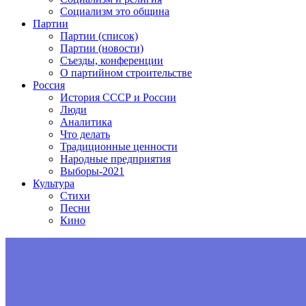
Социализм это община
Партии
Партии (список)
Партии (новости)
Съезды, конференции
О партийном строительстве
Россия
История СССР и России
Люди
Аналитика
Что делать
Традиционные ценности
Народные предприятия
Выборы-2021
Культура
Стихи
Песни
Кино