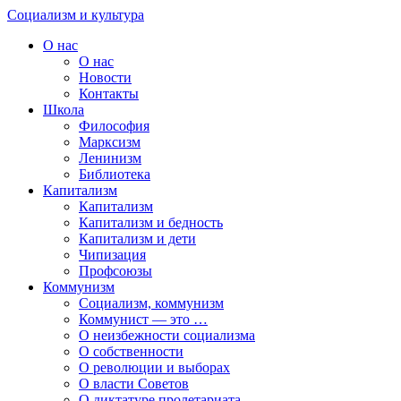
Skip
Социализм
и
культура
to
О нас
content
О нас
Новости
Контакты
Школа
Философия
Марксизм
Ленинизм
Библиотека
Капитализм
Капитализм
Капитализм и бедность
Капитализм и дети
Чипизация
Профсоюзы
Коммунизм
Социализм, коммунизм
Коммунист — это …
О неизбежности социализма
О собственности
О революции и выборах
О власти Советов
О диктатуре пролетариата