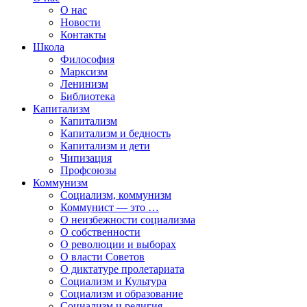
О нас
Новости
Контакты
Школа
Философия
Марксизм
Ленинизм
Библиотека
Капитализм
Капитализм
Капитализм и бедность
Капитализм и дети
Чипизация
Профсоюзы
Коммунизм
Социализм, коммунизм
Коммунист — это …
О неизбежности социализма
О собственности
О революции и выборах
О власти Советов
О диктатуре пролетариата
Социализм и Культура
Социализм и образование
Социализм и религия