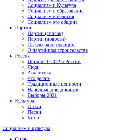
Социализм и Культура
Социализм и образование
Социализм и религия
Социализм это община
Партии
Партии (список)
Партии (новости)
Съезды, конференции
О партийном строительстве
Россия
История СССР и России
Люди
Аналитика
Что делать
Традиционные ценности
Народные предприятия
Выборы-2021
Культура
Стихи
Песни
Кино
Социализм
и
культура
О нас