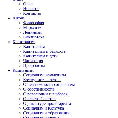
О нас
Новости
Контакты
Школа
Философия
Марксизм
Ленинизм
Библиотека
Капитализм
Капитализм
Капитализм и бедность
Капитализм и дети
Чипизация
Профсоюзы
Коммунизм
Социализм, коммунизм
Коммунист — это …
О неизбежности социализма
О собственности
О революции и выборах
О власти Советов
О диктатуре пролетариата
Социализм и Культура
Социализм и образование
Социализм и религия