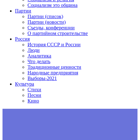
Социализм это община
Партии
Партии (список)
Партии (новости)
Съезды, конференции
О партийном строительстве
Россия
История СССР и России
Люди
Аналитика
Что делать
Традиционные ценности
Народные предприятия
Выборы-2021
Культура
Стихи
Песни
Кино