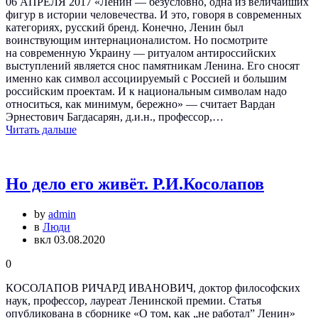
06 АПРЕЛЯ 2017 «Ленин — безусловно, одна из величайших
фигур в истории человечества. И это, говоря в современных
категориях, русский бренд. Конечно, Ленин был
воинствующим интернационалистом. Но посмотрите
на современную Украину — ритуалом антироссийских
выступлений является снос памятникам Ленина. Его сносят
именно как символ ассоциируемый с Россией и большим
российским проектам. И к национальным символам надо
относиться, как минимум, бережно» — считает Вардан
Эрнестович Багдасарян, д.и.н., профессор,…
Читать дальше
Но дело его живёт. Р.И.Косолапов
by
admin
в
Люди
вкл 03.08.2020
0
КОСОЛАПОВ РИЧАРД ИВАНОВИЧ, доктор философских
наук, профессор, лауреат Ленинской премии. Статья
опубликована в сборнике «О том, как „не работал” Ленин»