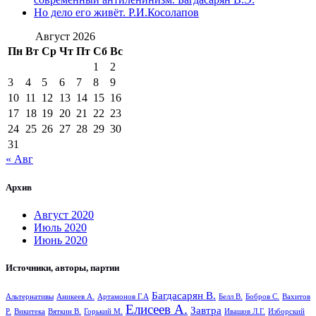
Но дело его живёт. Р.И.Косолапов
Август 2026
Пн
Вт
Ср
Чт
Пт
Сб
Вс
1
2
3
4
5
6
7
8
9
10
11
12
13
14
15
16
17
18
19
20
21
22
23
24
25
26
27
28
29
30
31
« Авг
Архив
Август 2020
Июль 2020
Июнь 2020
Источники, авторы, партии
Багдасарян В.
Альтернативы
Аникеев А.
Артамонов Г.А
Белл В.
Бобров С.
Вахитов
Елисеев А.
Завтра
Р.
Викитека
Вяткин В.
Горький М.
Ивашов Л.Г.
Изборский