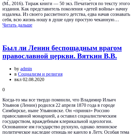
(М., 2016). Тираж книги — 50 экз. Печатается по тексту этого
издания. Как представитель поколения «детей войны» начну
издалека. Из своего рассветного детства, едва начав сознавать
себя, всю жизнь ношу в душе одну простую чеканную…
Читать дальше
Был ли Ленин беспощадным врагом
православной церкви. Вяткин В.В.
by
admin
в
Социализм и религия
вкл 02.08.2020
0
Когда-то мы все твердо помнили, что Владимир Ильич
Ульянов (Ленин) родился 22 апреля 1870 года в городе
Симбирске, ныне Ульяновске. Он «принял» Россию
православной монархией, а оставил социалистическим
государством, враждебным клерикальной идеологии.
Основанное им государство рухнуло, однако ленинское
политическое наследие отнюдь не кануло в Лету. Особая тема