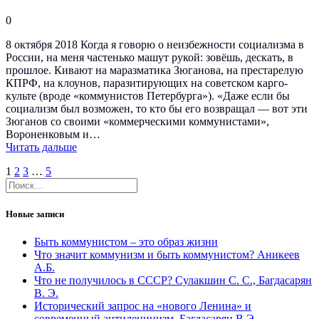
0
8 октября 2018 Когда я говорю о неизбежности социализма в
России, на меня частенько машут рукой: зовёшь, дескать, в
прошлое. Кивают на маразматика Зюганова, на престарелую
КПРФ, на клоунов, паразитирующих на советском карго-
культе (вроде «коммунистов Петербурга»). «Даже если бы
социализм был возможен, то кто бы его возвращал — вот эти
Зюганов со своими «коммерческими коммунистами»,
Вороненковым и…
Читать дальше
Навигация
Страница
Страница
Страница
Страница
1
2
3
…
5
Найти:
по
записям
Новые записи
Быть коммунистом – это образ жизни
Что значит коммунизм и быть коммунистом? Аникеев
А.Б.
Что не получилось в СССР? Сулакшин С. С., Багдасарян
В. Э.
Исторический запрос на «нового Ленина» и
современный антиленинизм. Багдасарян В.Э.