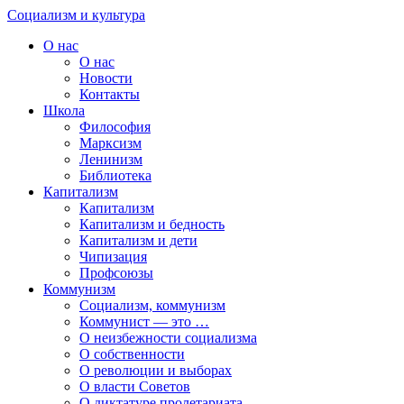
Skip
Социализм
и
культура
to
О нас
content
О нас
Новости
Контакты
Школа
Философия
Марксизм
Ленинизм
Библиотека
Капитализм
Капитализм
Капитализм и бедность
Капитализм и дети
Чипизация
Профсоюзы
Коммунизм
Социализм, коммунизм
Коммунист — это …
О неизбежности социализма
О собственности
О революции и выборах
О власти Советов
О диктатуре пролетариата