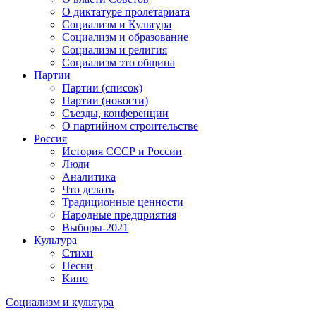
О диктатуре пролетариата
Социализм и Культура
Социализм и образование
Социализм и религия
Социализм это община
Партии
Партии (список)
Партии (новости)
Съезды, конференции
О партийном строительстве
Россия
История СССР и России
Люди
Аналитика
Что делать
Традиционные ценности
Народные предприятия
Выборы-2021
Культура
Стихи
Песни
Кино
Социализм
и
культура