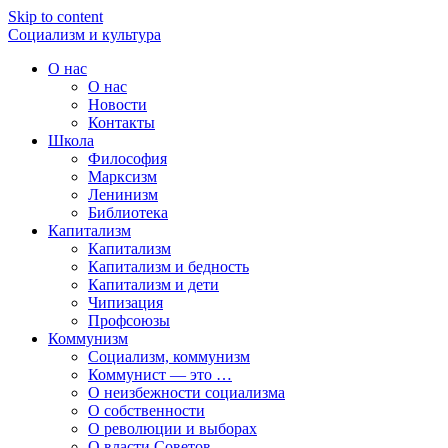
Skip to content
Социализм
и
культура
О нас
О нас
Новости
Контакты
Школа
Философия
Марксизм
Ленинизм
Библиотека
Капитализм
Капитализм
Капитализм и бедность
Капитализм и дети
Чипизация
Профсоюзы
Коммунизм
Социализм, коммунизм
Коммунист — это …
О неизбежности социализма
О собственности
О революции и выборах
О власти Советов