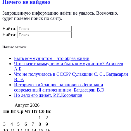
Ничего не найдено
Запрошенную информацию найти не удалось. Возможно,
будет полезен поиск по сайту.
Найти:
Найти:
Новые записи
Быть коммунистом – это образ жизни
Что значит коммунизм и быть коммунистом? Аникеев
А.Б.
Что не получилось в СССР? Сулакшин С. С., Багдасарян
В. Э.
Исторический запрос на «нового Ленина» и
современный антиленинизм. Багдасарян В.Э.
Но дело его живёт. Р.И.Косолапов
Август 2026
Пн
Вт
Ср
Чт
Пт
Сб
Вс
1
2
3
4
5
6
7
8
9
10
11
12
13
14
15
16