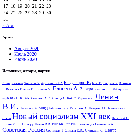
17
18
19
20
21
22
23
24
25
26
27
28
29
30
31
« Авг
Архив
Август 2020
Июль 2020
Июнь 2020
Источники, авторы, партии
Багдасарян В.
Альтернативы
Аникеев А.
Артамонов Г.А
Белл В.
Бобров С.
Вахитов
Елисеев А.
Завтра
Р.
Викитека
Вяткин В.
Горький М.
Ивашов Л.Г.
Изборский
Ленин
клуб
КОНТ
КПРФ
Казеннов А.С.
Капица С.
Кий С.
Курмеев К.
В.И.
Лесничий А.
МЛРД Рабочий путь
Молотков А.
Назаров Ю.
Независимая
Новый социализм XXI век
газета
Петров А.П.
Попов М.В.
Проза.ру
Путин В.В.
РКРП-КПСС
РНЛ
Революция
Селиванов А.
Советская Россия
Центр
Сорников Л.
Спицын Е.Ю.
Сулакшин С.