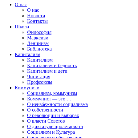
О нас
О нас
Новости
Контакты
Школа
Философия
Марксизм
Ленинизм
Библиотека
Капитализм
Капитализм
Капитализм и бедность
Капитализм и дети
Чипизация
Профсоюзы
Коммунизм
Социализм, коммунизм
Коммунист — это …
О неизбежности социализма
О собственности
О революции и выборах
О власти Советов
О диктатуре пролетариата
Социализм и Культура
Социализм и образование