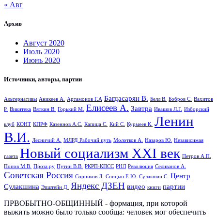
« Авг
Архив
Август 2020
Июль 2020
Июнь 2020
Источники, авторы, партии
Багдасарян В.
Альтернативы
Аникеев А.
Артамонов Г.А
Белл В.
Бобров С.
Вахитов
Елисеев А.
Завтра
Р.
Викитека
Вяткин В.
Горький М.
Ивашов Л.Г.
Изборский
Ленин
клуб
КОНТ
КПРФ
Казеннов А.С.
Капица С.
Кий С.
Курмеев К.
В.И.
Лесничий А.
МЛРД Рабочий путь
Молотков А.
Назаров Ю.
Независимая
Новый социализм XXI век
газета
Петров А.П.
Попов М.В.
Проза.ру
Путин В.В.
РКРП-КПСС
РНЛ
Революция
Селиванов А.
Советская Россия
Центр
Сорников Л.
Спицын Е.Ю.
Сулакшин С.
Яндекс ДЗЕН
Сулакшина
видео
партии
Эпштейн Д.
книги
ПРВОБЫТНО-ОБЩИННЫЙ - формация, при которой
выжить можно было только сообща: человек мог обеспечить