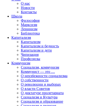
О нас
Новости
Контакты
Школа
Философия
Марксизм
Ленинизм
Библиотека
Капитализм
Капитализм
Капитализм и бедность
Капитализм и дети
Чипизация
Профсоюзы
Коммунизм
Социализм, коммунизм
Коммунист — это …
О неизбежности социализма
О собственности
О революции и выборах
О власти Советов
О диктатуре пролетариата
Социализм и Культура
Социализм и образование
Социализм и религия