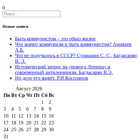
0
Найти:
Новые записи
Быть коммунистом – это образ жизни
Что значит коммунизм и быть коммунистом? Аникеев
А.Б.
Что не получилось в СССР? Сулакшин С. С., Багдасарян
В. Э.
Исторический запрос на «нового Ленина» и
современный антиленинизм. Багдасарян В.Э.
Но дело его живёт. Р.И.Косолапов
Август 2026
Пн
Вт
Ср
Чт
Пт
Сб
Вс
1
2
3
4
5
6
7
8
9
10
11
12
13
14
15
16
17
18
19
20
21
22
23
24
25
26
27
28
29
30
31