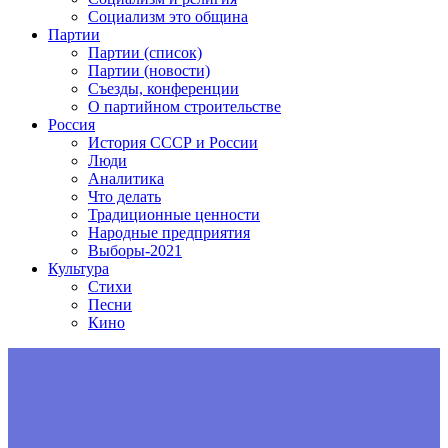
Социализм это община
Партии
Партии (список)
Партии (новости)
Съезды, конференции
О партийном строительстве
Россия
История СССР и России
Люди
Аналитика
Что делать
Традиционные ценности
Народные предприятия
Выборы-2021
Культура
Стихи
Песни
Кино