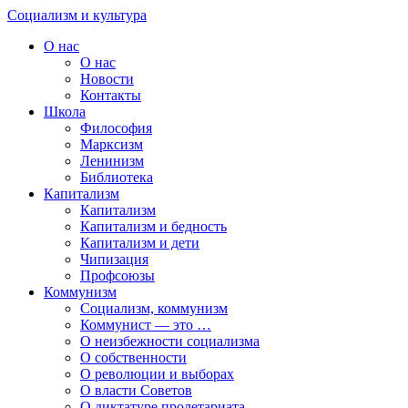
Skip
Социализм
и
культура
to
О нас
content
О нас
Новости
Контакты
Школа
Философия
Марксизм
Ленинизм
Библиотека
Капитализм
Капитализм
Капитализм и бедность
Капитализм и дети
Чипизация
Профсоюзы
Коммунизм
Социализм, коммунизм
Коммунист — это …
О неизбежности социализма
О собственности
О революции и выборах
О власти Советов
О диктатуре пролетариата