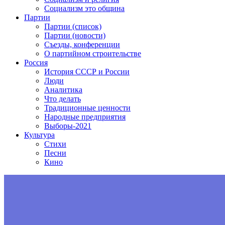
Социализм это община
Партии
Партии (список)
Партии (новости)
Съезды, конференции
О партийном строительстве
Россия
История СССР и России
Люди
Аналитика
Что делать
Традиционные ценности
Народные предприятия
Выборы-2021
Культура
Стихи
Песни
Кино