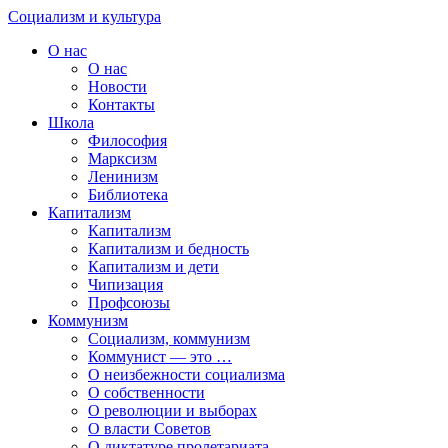
Skip
Социализм
и
культура
to
О нас
content
О нас
Новости
Контакты
Школа
Философия
Марксизм
Ленинизм
Библиотека
Капитализм
Капитализм
Капитализм и бедность
Капитализм и дети
Чипизация
Профсоюзы
Коммунизм
Социализм, коммунизм
Коммунист — это …
О неизбежности социализма
О собственности
О революции и выборах
О власти Советов
О диктатуре пролетариата