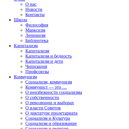
О нас
Новости
Контакты
Школа
Философия
Марксизм
Ленинизм
Библиотека
Капитализм
Капитализм
Капитализм и бедность
Капитализм и дети
Чипизация
Профсоюзы
Коммунизм
Социализм, коммунизм
Коммунист — это …
О неизбежности социализма
О собственности
О революции и выборах
О власти Советов
О диктатуре пролетариата
Социализм и Культура
Социализм и образование
Социализм и религия