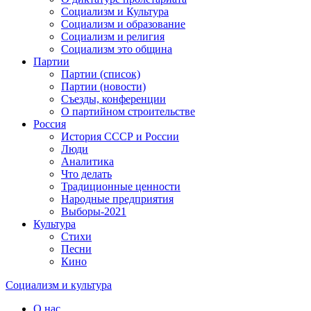
Социализм и Культура
Социализм и образование
Социализм и религия
Социализм это община
Партии
Партии (список)
Партии (новости)
Съезды, конференции
О партийном строительстве
Россия
История СССР и России
Люди
Аналитика
Что делать
Традиционные ценности
Народные предприятия
Выборы-2021
Культура
Стихи
Песни
Кино
Социализм
и
культура
О нас