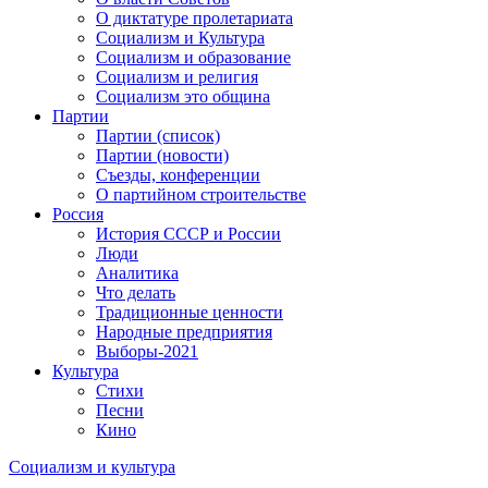
О диктатуре пролетариата
Социализм и Культура
Социализм и образование
Социализм и религия
Социализм это община
Партии
Партии (список)
Партии (новости)
Съезды, конференции
О партийном строительстве
Россия
История СССР и России
Люди
Аналитика
Что делать
Традиционные ценности
Народные предприятия
Выборы-2021
Культура
Стихи
Песни
Кино
Социализм
и
культура