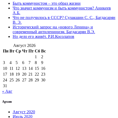
Быть коммунистом – это образ жизни
Что значит коммунизм и быть коммунистом? Аникеев
А.Б.
Что не получилось в СССР? Сулакшин С. С., Багдасарян
В. Э.
Исторический запрос на «нового Ленина» и
современный антиленинизм. Багдасарян В.Э.
Но дело его живёт. Р.И.Косолапов
Август 2026
Пн
Вт
Ср
Чт
Пт
Сб
Вс
1
2
3
4
5
6
7
8
9
10
11
12
13
14
15
16
17
18
19
20
21
22
23
24
25
26
27
28
29
30
31
« Авг
Архив
Август 2020
Июль 2020