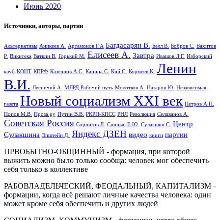
Июнь 2020
Источники, авторы, партии
Багдасарян В.
Альтернативы
Аникеев А.
Артамонов Г.А
Белл В.
Бобров С.
Вахитов
Елисеев А.
Завтра
Р.
Викитека
Вяткин В.
Горький М.
Ивашов Л.Г.
Изборский
Ленин
клуб
КОНТ
КПРФ
Казеннов А.С.
Капица С.
Кий С.
Курмеев К.
В.И.
Лесничий А.
МЛРД Рабочий путь
Молотков А.
Назаров Ю.
Независимая
Новый социализм XXI век
газета
Петров А.П.
Попов М.В.
Проза.ру
Путин В.В.
РКРП-КПСС
РНЛ
Революция
Селиванов А.
Советская Россия
Центр
Сорников Л.
Спицын Е.Ю.
Сулакшин С.
Яндекс ДЗЕН
Сулакшина
видео
партии
Эпштейн Д.
книги
ПРВОБЫТНО-ОБЩИННЫЙ - формация, при которой
выжить можно было только сообща: человек мог обеспечить
себя только в коллективе
РАБОВЛАДЕЛЬЧЕСКИЙ, ФЕОДАЛЬНЫЙ, КАПИТАЛИЗМ -
формации, когда всё решают личные качества человека: один
может кроме себя обеспечить и других людей