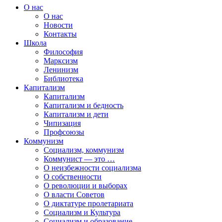
О нас
О нас
Новости
Контакты
Школа
Философия
Марксизм
Ленинизм
Библиотека
Капитализм
Капитализм
Капитализм и бедность
Капитализм и дети
Чипизация
Профсоюзы
Коммунизм
Социализм, коммунизм
Коммунист — это …
О неизбежности социализма
О собственности
О революции и выборах
О власти Советов
О диктатуре пролетариата
Социализм и Культура
Социализм и образование