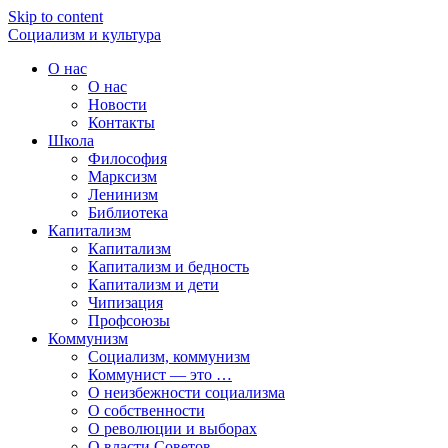
Skip to content
Социализм
и
культура
О нас
О нас
Новости
Контакты
Школа
Философия
Марксизм
Ленинизм
Библиотека
Капитализм
Капитализм
Капитализм и бедность
Капитализм и дети
Чипизация
Профсоюзы
Коммунизм
Социализм, коммунизм
Коммунист — это …
О неизбежности социализма
О собственности
О революции и выборах
О власти Советов