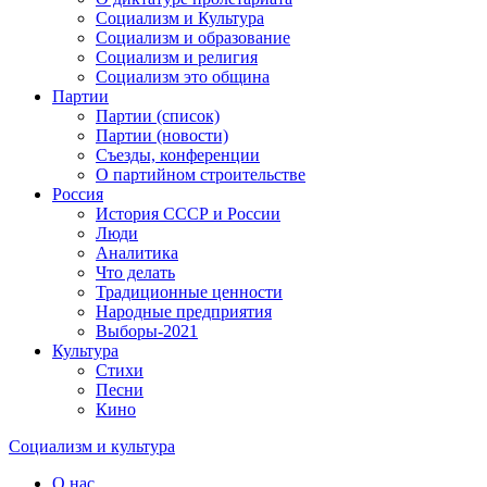
Социализм и Культура
Социализм и образование
Социализм и религия
Социализм это община
Партии
Партии (список)
Партии (новости)
Съезды, конференции
О партийном строительстве
Россия
История СССР и России
Люди
Аналитика
Что делать
Традиционные ценности
Народные предприятия
Выборы-2021
Культура
Стихи
Песни
Кино
Социализм
и
культура
О нас