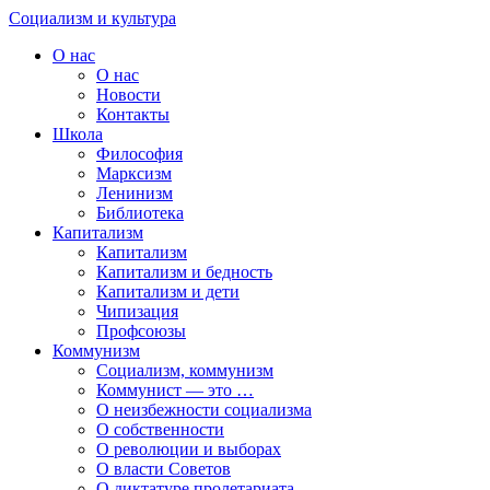
Skip
Социализм
и
культура
to
О нас
content
О нас
Новости
Контакты
Школа
Философия
Марксизм
Ленинизм
Библиотека
Капитализм
Капитализм
Капитализм и бедность
Капитализм и дети
Чипизация
Профсоюзы
Коммунизм
Социализм, коммунизм
Коммунист — это …
О неизбежности социализма
О собственности
О революции и выборах
О власти Советов
О диктатуре пролетариата