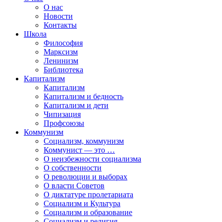
О нас
Новости
Контакты
Школа
Философия
Марксизм
Ленинизм
Библиотека
Капитализм
Капитализм
Капитализм и бедность
Капитализм и дети
Чипизация
Профсоюзы
Коммунизм
Социализм, коммунизм
Коммунист — это …
О неизбежности социализма
О собственности
О революции и выборах
О власти Советов
О диктатуре пролетариата
Социализм и Культура
Социализм и образование
Социализм и религия