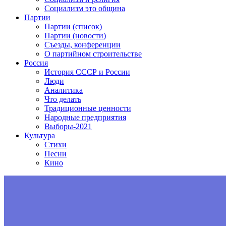
Социализм это община
Партии
Партии (список)
Партии (новости)
Съезды, конференции
О партийном строительстве
Россия
История СССР и России
Люди
Аналитика
Что делать
Традиционные ценности
Народные предприятия
Выборы-2021
Культура
Стихи
Песни
Кино